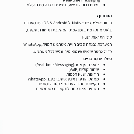
זמינות גבוהה וביצועים יציבים בקנה מידה עולמי
הפתרון :
פיתוח אפליקציית
Native
ל
iOS & Android
עם מערכת
צ’אט מתקדמת בזמן אמת, המשלבת תקשורת טקסט,
קול והתראות
Push.
המערכת נבנתה סביב חוויית משתמש דמוית
WhatsApp,
כדי לאפשר שימוש אינטואיטיבי ונגיש לכל משתמש
.
פיצ’רים מרכזיים
צ’אט בזמן אמת
(Real-time Messaging)
שיחות קוליות
(VoIP)
הודעות
Push
חכמות
ממשק הודעות אינטואיטיבי בסגנון
WhatsApp
תקשורת מהירה עם זמני תגובה נמוכים
תשתית מאובטחת לתקשורת משתמשים