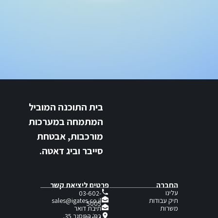
בית התוכנה המוביל
המתמחה במערכות
מורכבות, אבטחת
סייבר וביג דאטה.
החברה
פרטים ליציאת קשר
עלינו
03-602-
תיק עבודות
sales@igates.co.il
5005
תיבת דואר
משרות
רח׳ המסגר 35,