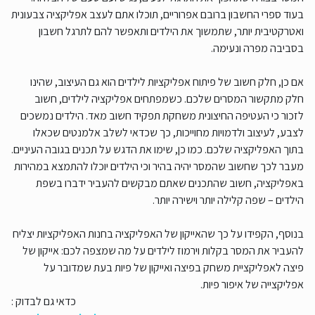
בעוד ספרי החשבון ברובם אפרוריים, תוכלו אתם לעצב אפליקציה צבעונית
ואטרקטיבית יותר, שתמשוך את הילדים ותאפשר להם לתרגל חשבון
בסביבה מפרה ונעימה.
אם כן, חלק חשוב של פיתוח אפליקציות לילדים הוא גם העיצוב, שהינו
חלק מתקשור המסרים שלכם. כשמפתחים אפליקציה לילדים, חשוב
לזכור כי העטיפה החיצונית משחקת תפקיד חשוב מאד. הילדים נמשכים
לצבע, לעיצוב ולדמויות מחוייכות, כך שכדאי לשלב אלמנטים שכאלו
בתוך האפליקציה שלכם. כמו כן, שימו את הדגש על תכנים בגובה העיניים.
מעבר לכך שחשוב שהמסר יהיה בהיר וכי הילדים יוכלו להתמצא במהירות
באפליקציה, חשוב שהתכנים שאתם מבקשים להעביר ידברו בשפת
הילדים – שפה קלילה יותר וישירה יותר.
בנוסף, הקפידו על כך שהאייקון של האפליקציה בחנות האפליקציות יצליח
להעביר את המסר בקלות וירמוז לילדים על מה שמצפה לכם: אייקון של
פיצה לאפליקציית משחק בפיצה ואייקון של פיות בעת שמדובר על
אפליקצייה של איפור פיות.
כדאי גם לבדוק :