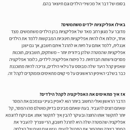
בסופו של דבר אל מכשירי הילדים וגם תישאר בהם.
באילו אפליקציות ילדים משתמשים?
מדובר על מגוון רחב מאד של אפליקציות בהן הילדים משתמשים. מצד
אחד, יכולות אלו להיות אפליקציות חינוכיות המבקשות ללמד את הילדים
אנגלית, ללמד אותם על חיות או לתרגל איתם חשבון, אך גם ישנן
אפליקציות שהמטרה שלהן בידורית יותר – משחקים, תשבצים, תוכנות
מסרים ורשתות חברתיות. כל פיתוח אפליקציה לילדים, כלומר אפליקציה
שאפיון קהל היעד שלה מבוסס על גילאי הילדים, צריכה להיות מתוכננת
כבר בשלבי האיפיון הראשונים על פי קווים מתאימים וממוקדים לקהל זה.
אז איך מתאימים את האפליקציה לקהל הילדים?
הדבר הראשון ואולי החשוב ביותר הוא לאפיין בעייני עצמכם את המסר
שאתם רוצים להעביר. בעת שאתם מבינים בדיוק מושלם מהו המסר, קל
יותר לתקשר אותו החוצה ובעיקר להבין איך לתקשר אותו. אם ניקח לדוגמא
אפליקציה שהמטרה שלה היא לתרגל חשבון, הרי שצריך להעביר את
המסר בצורה שתהפוך את התרגול לנעים, נגיש ועם טעם של הצלחה.