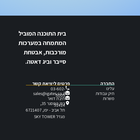
בית התוכנה המוביל
המתמחה במערכות
מורכבות, אבטחת
סייבר וביג דאטה.
החברה
פרטים ליציאת קשר
עלינו
03-602-
תיק עבודות
sales@igates.co.il
5005
תיבת דואר
משרות
רח׳ המסגר 35,
51414
תל אביב - יפו, 6721407
מגדל SKY TOWER