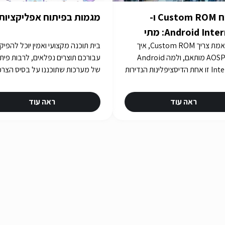
פיתוח Custom ROM ו-
מגמות בפיתוח אפליקציות
Android Internals: מתי
מתי באמת צריך Custom ROM, איך
בית תוכנה מקצועי ואמין יוכל להפיק
לרדת לעומק Stack
בונים AOSP מותאם, ולמה Android
עבורכם תוצרים נפלאים, לרבות פית
Internals זו אחת הדיסציפלינות הנדירות
של מערכות שתוכננו על בסיס הצרכ
ביותר בישראל. iGates עם 15 שנות ניסיון
שלכם. איך תבחרו את בית התוכנה
ו-R&D עבור Consensio Cyber
שלכם? תשובות באתר iGATES
ראה עוד
ראה עוד
Sec