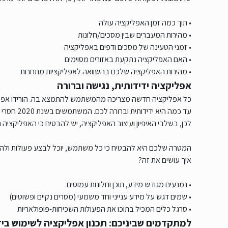
• תוך כמה זמן האפליקציה עולה
• מהירות המעברים שבין מסכים/חלונות
• זמני הטעינה של מסכים ודפים באפליקציה
• האם האפליקציה נתקעת באזורים מסוימים
• מהירות האפליקציה שלכם בהשוואה לאפליקציות מתחרות
אפליקציה ידידותית, נגישה וברורה
כל אפליקציה חדשה מצריכה מהמשתמש להתמצא בה. הורידו אפלי
עד כמה היא ידידותית וברורה לכם. המשתמשים בשנת 2020 חסרי סבלנות – הם רוצים את מבוקשם כמה שיותר מהר וכמה שיותר ברור.
לכן, בשלבי האיפיון ועיצוב האפליקציה, יש להבטיח כי האפליקציה ת
המטרה שלכם היא להבטיח כי כל משתמש, יוכל לבצע פעולות ולהגי
איך עושים את זה?
• נמנעים מגודש מידע, תוכן וחלונות עמוסים
• שמים דגש על מידע ענייני וחד משמעי (מסרים נקיים ופשוטים)
• סרגל כלים המכיל בתוכו את הפעולות השכיחות-פופולאריות
למתקדמים שביניכם: תכנון אפליקציה לשימוש בי