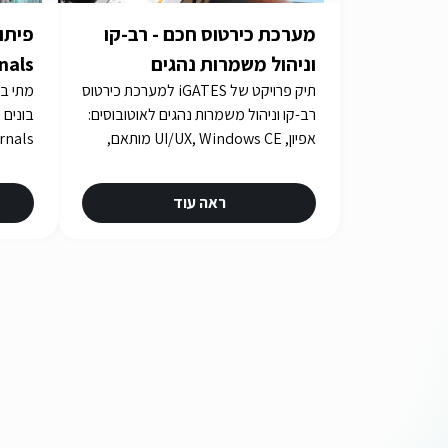
מערכת כירטוס חכם - רב-קו
וניהול משמרות נהגים
תיק פרויקט של iGATES למערכת כירטוס
צריך 
רב-קו וניהול משמרות נהגים לאוטובוסים:
אפיון, UI/UX, Windows CE מותאם,
בדיקות אינטגרציה ואישורים במשך
כארבע שנים.
ראה עוד
urity.