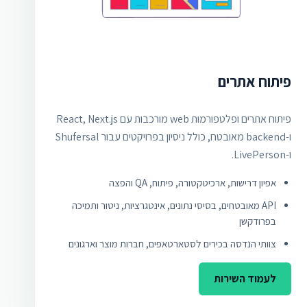
פיתוח אתרים
פיתוח אתרים ופלטפורמות web מורכבות עם React, Next.js
ו-backend מאובטח, כולל ניסיון בפרויקטים עבור Shufersal
ו-LivePerson.
אפיון דרישות, ארכיטקטורה, פיתוח, QA והפצה
API מאובטחים, בסיסי נתונים, אינטגרציות, ניטור ותמיכה
בפרודקשן
צוותי הנדסה בכירים לסטארטאפים, חברות מוצר וארגונים
לעמוד השירות