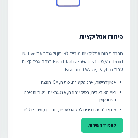
פיתוח אפליקציות
חברת פיתוח אפליקציות מובייל לאייפון ולאנדרואיד Native
iOS/Android ו-React Native. iGates בנתה אפליקציות
עבור Waze, Paybox ו-Isracard.
אפיון דרישות, ארכיטקטורה, פיתוח, QA והפצה
API מאובטחים, בסיסי נתונים, אינטגרציות, ניטור ותמיכה
בפרודקשן
צוותי הנדסה בכירים לסטארטאפים, חברות מוצר וארגונים
לעמוד השירות