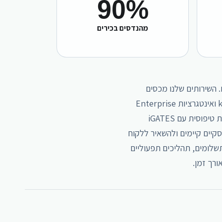
90
%
מהנדסים בכירים
ם. השירותים שלנו מכסים
אפליקציות iOS ו-Android, פלטפורמות React ו-Next.js, מערכות backend, אמבדד לינוקס, קושחת IoT, דרייברים ברמת kernel ואינטגרציות Enterprise
מאובטחות. כל שירות בנוי סביב צוותי Delivery אמיתיים: ארכיטקטורה, פיתוח, QA, הפצה, תמיכה והמשך פיתוח לאורך זמן. התקשרות טיפוסית עם iGATES
קיים קיימים ולהשאיר ללקוח
תשלומים, תהליכים תפעוליים
רך זמן.