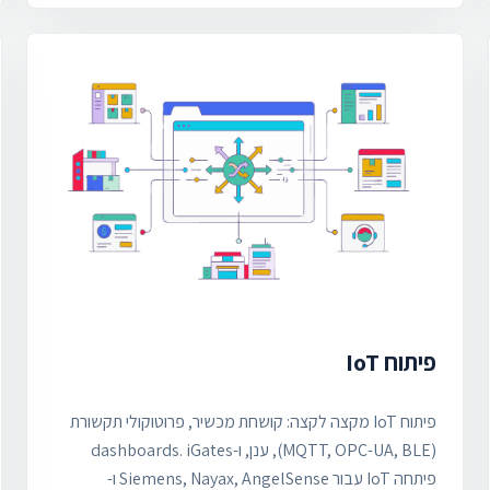
פיתוח IoT
פיתוח IoT מקצה לקצה: קושחת מכשיר, פרוטוקולי תקשורת
(MQTT, OPC-UA, BLE), ענן, ו-dashboards. iGates
פיתחה IoT עבור Siemens, Nayax, AngelSense ו-