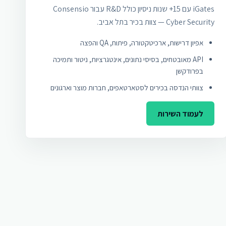
iGates עם 15+ שנות ניסיון כולל R&D עבור Consensio
Cyber Security — צוות בכיר בתל אביב.
אפיון דרישות, ארכיטקטורה, פיתוח, QA והפצה
API מאובטחים, בסיסי נתונים, אינטגרציות, ניטור ותמיכה
בפרודקשן
צוותי הנדסה בכירים לסטארטאפים, חברות מוצר וארגונים
לעמוד השירות