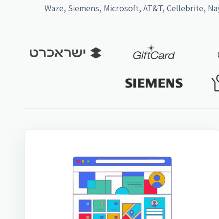
בדד ואינטגרציות עבור סביבות עבודה הקשורות ל-Waze, Siemens, Microsoft, AT&T, Cellebrite, Nayax, Paybox, Isracard,