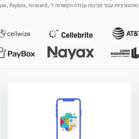
צוותי iGATES סיפקו פיתוח תוכנה, אפליקציות, web, אמ