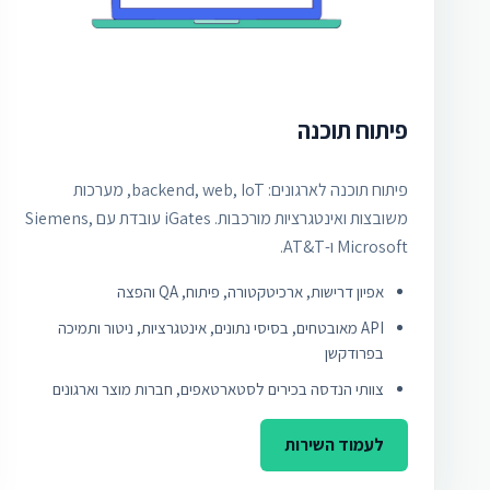
פיתוח תוכנה
פיתוח תוכנה לארגונים: backend, web, IoT, מערכות
משובצות ואינטגרציות מורכבות. iGates עובדת עם Siemens,
Microsoft ו-AT&T.
אפיון דרישות, ארכיטקטורה, פיתוח, QA והפצה
API מאובטחים, בסיסי נתונים, אינטגרציות, ניטור ותמיכה
בפרודקשן
צוותי הנדסה בכירים לסטארטאפים, חברות מוצר וארגונים
לעמוד השירות