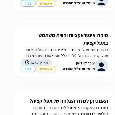
מייסד ומנכ"ל החברה
מאמרים
בלוג
מיקרו אינטראקציות וחווית משתמש
באפליקציות
המוצרים של אפל נמכרים במליונים ברחבי העולם. פיתוח
אפליקציות לאייפון ול -iOS בכלל חושף את המיזם שלכם
להמונים. מידע נוסף באתר iGATES
תאריך לא צוין
עופר דוידיאן
מייסד ומנכ"ל החברה
מאמרים
בלוג
האם ניתן למדוד הצלחה של אפליקציה?
בית תוכנה מקצועי ואמין יוכל להפיק עבורכם תוצרים
נפלאים, לרבות פיתוח של מערכות שתוכננו על בסיס