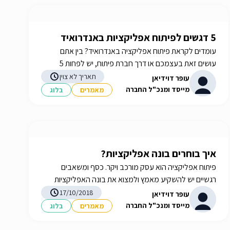
5 דגשים לפיתוח אפליקציות באנדרואיד
עומדים לקראת פיתוח אפליקציה באנדרואיד? בין אתם
עושים זאת בעצמכם או דרך חברת פיתוח, יש לפחות 5
דגשים שכדאי להכיר - מידע נוסף באתר! iGATES
תאריך לא צוין
עופר דוידיאן
מייסד ומנכ"ל החברה
מאמרים
בלוג
איך בוחרים בונה אפליקציות?
פיתוח אפליקציה הוא עסק מורכב ויקר. כסף ומשאבים
רגשיים יש להשקיע מאמץ ולמצוא את בונה האפליקציות
המתאים. רוצים לדעת איך? היכנסו!
17/10/2018
עופר דוידיאן
מייסד ומנכ"ל החברה
מאמרים
בלוג