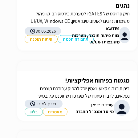
נהגים
תיק פרויקט של iGATES למערכת כירטוס רב-קו וניהול
משמרות נהגים לאוטובוסים: אפיון, UI/UX, Windows CE
מותאם, בדיקות אינטגרציה ואישורים במשך כארבע שנים.
iGATES
30.05.2026
צוות פיתוח תוכנה, מערכות
תחבורה חכמה
פיתוח תוכנה
משובצות ו-UI/UX
מגמות בפיתוח אפליקציות!
בית תוכנה מקצועי ואמין יוכל להפיק עבורכם תוצרים
נפלאים, לרבות פיתוח של מערכות שתוכננו על בסיס
הצרכים שלכם. איך תבחרו את בית התוכנה שלכם? תשובות
תאריך לא צוין
עופר דוידיאן
באתר iGATES
מייסד ומנכ"ל החברה
מאמרים
בלוג