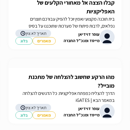
קבלו הצצה אל מאחורי הקלעים של
האפליקציות
בית תוכנה מקצועי ואמין יוכל להפיק עבורכם תוצרים
נפלאים, לרבות פיתוח של מערכות שתוכננו על בסיס
הצרכים שלכם. איך תבחרו את בית התוכנה שלכם? תשובות
תאריך לא צוין
עופר דוידיאן
באתר iGATES
מייסד ומנכ"ל החברה
מאמרים
בלוג
מהו הרקע שחשוב להצלחה של מתכנת
מובייל?
הדרך להצליח כמפתח אפליקציות: כל הדגשים להצלחה
במאמר הבא | iGATES
תאריך לא צוין
עופר דוידיאן
מייסד ומנכ"ל החברה
מאמרים
בלוג