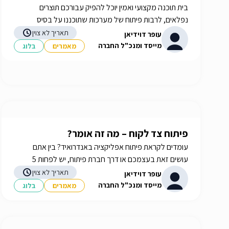
בית תוכנה מקצועי ואמין יוכל להפיק עבורכם תוצרים
נפלאים, לרבות פיתוח של מערכות שתוכננו על בסיס
הצרכים שלכם. איך תבחרו את בית התוכנה שלכם? תשובות
תאריך לא צוין
עופר דוידיאן
באתר iGATES
מייסד ומנכ"ל החברה
מאמרים
בלוג
פיתוח צד לקוח – מה זה אומר?
עומדים לקראת פיתוח אפליקציה באנדרואיד? בין אתם
עושים זאת בעצמכם או דרך חברת פיתוח, יש לפחות 5
דגשים שכדאי להכיר - מידע נוסף באתר! iGATES
תאריך לא צוין
עופר דוידיאן
מייסד ומנכ"ל החברה
מאמרים
בלוג