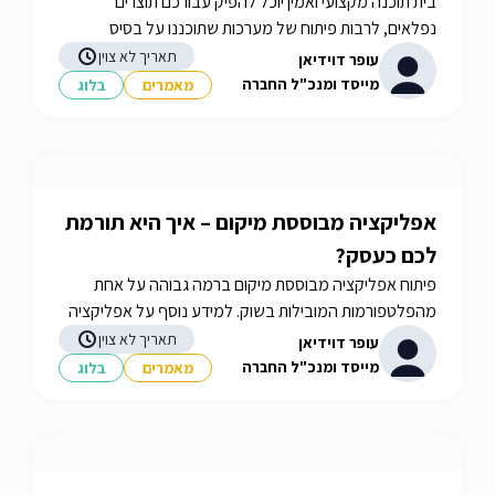
בית תוכנה מקצועי ואמין יוכל להפיק עבורכם תוצרים
נפלאים, לרבות פיתוח של מערכות שתוכננו על בסיס
הצרכים שלכם. איך תבחרו את בית התוכנה שלכם? תשובות
תאריך לא צוין
עופר דוידיאן
באתר iGATES
מייסד ומנכ"ל החברה
מאמרים
בלוג
אפליקציה מבוססת מיקום – איך היא תורמת
לכם כעסק?
פיתוח אפליקציה מבוססת מיקום ברמה גבוהה על אחת
מהפלטפורמות המובילות בשוק. למידע נוסף על אפליקציה
מבוססת מיקום לאנדרואיד היכנסו לאתר והתייעצו עם
תאריך לא צוין
עופר דוידיאן
המומחים של iGates.
מייסד ומנכ"ל החברה
מאמרים
בלוג