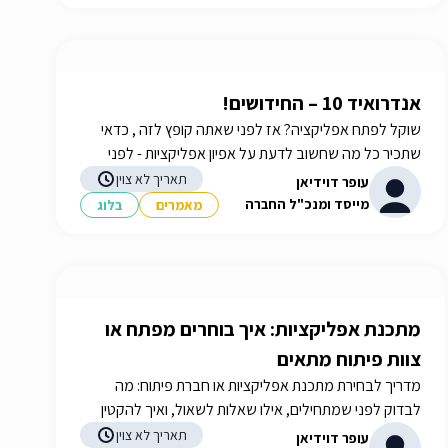
אנדרואיד 10 – החידושים!
שוקל לפתח אפליקציה? אז לפני שאתה קופץ לזה , כדאי
שתכיר כל מה שחשוב לדעת על אפיון אפליקציות - לפני
שנכנסים להרפתקאות, במדריך הבא. מידע נוסף באתר
תאריך לא צוין
עופר דוידיאן
מייסד ומנכ"ל החברה
מאמרים
בלוג
מתכנת אפליקציות: איך בוחרים מפתח או
צוות פיתוח מתאים
מדריך לבחירת מתכנת אפליקציות או חברת פיתוח: מה
לבדוק לפני שמתחילים, אילו שאלות לשאול, ואיך להקטין
סיכון בפרויקט מובייל.
תאריך לא צוין
עופר דוידיאן