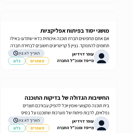
מושגי יסוד בפיתוח אפליקציות
אם אתם מחפשים חברת תוכנה איכותית כדאי שתדעו באילו
תחומים להתמקד. נציין 5 קריטריונים חשובים לבחירת חברה
לפיתוח תוכנה. iGATES
תאריך לא צוין
עופר דוידיאן
מייסד ומנכ"ל החברה
מאמרים
בלוג
החשיבות הגדולה של בדיקות התוכנה
בית תוכנה מקצועי ואמין יוכל להפיק עבורכם תוצרים
נפלאים, לרבות פיתוח של מערכות שתוכננו על בסיס
הצרכים שלכם. איך תבחרו את בית התוכנה שלכם? תשובות
תאריך לא צוין
עופר דוידיאן
באתר iGATES
מייסד ומנכ"ל החברה
מאמרים
בלוג