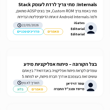
Internals: מתי צריך לרדת לעומק Stack
מתי באמת צריך Custom ROM, איך בונים AOSP מותאם,
ולמה Android Internals זו אחת הדיסציפלינות הנדירות
ביותר בישראל. iGates עם 15 שנות ניסיון ו-R&D עבור
iGates
22/05/2026
Consensio Cyber Security.
Editorial
מאמרים
מדריכים טכניים
Editorial
בצל הקורונה – פיתוח אפליקציות מידע
עומדים לקראת פיתוח אפליקציה באנדרואיד? בין אתם
עושים זאת בעצמכם או דרך חברת פיתוח, יש לפחות 5
דגשים שכדאי להכיר - מידע נוסף באתר! iGATES
תאריך לא צוין
עופר דוידיאן
מייסד ומנכ"ל החברה
מאמרים
בלוג