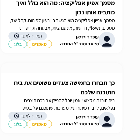
מסמך אפיון אפליקציה: מה הוא כולל ואיך
כותבים אותו נכון
מסמך אפיון אפליקציה הוא הגשר בין רעיון לפיתוח: קהל יעד,
מסכים, flows, דרישות, אינטגרציות, אבטחה וקריטריוני
הצלחה.
תאריך לא צוין
עופר דוידיאן
מייסד ומנכ"ל החברה
מאמרים
בלוג
כך תבחרו בחמישה צעדים פשוטים את בית
התוכנה שלכם
בית תוכנה מקצועי ואמין יוכל להפיק עבורכם תוצרים
נפלאים, לרבות פיתוח של מערכות שתוכננו על בסיס
הצרכים שלכם. איך תבחרו את בית התוכנה שלכם? תשובות
תאריך לא צוין
עופר דוידיאן
באתר iGATES
מייסד ומנכ"ל החברה
מאמרים
בלוג