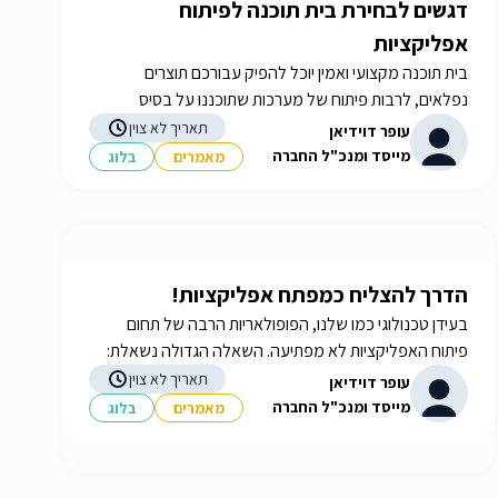
דגשים לבחירת בית תוכנה לפיתוח
אפליקציות
בית תוכנה מקצועי ואמין יוכל להפיק עבורכם תוצרים
נפלאים, לרבות פיתוח של מערכות שתוכננו על בסיס
הצרכים שלכם. איך תבחרו את בית התוכנה שלכם? תשובות
תאריך לא צוין
עופר דוידיאן
באתר iGATES
מייסד ומנכ"ל החברה
מאמרים
בלוג
הדרך להצליח כמפתח אפליקציות!
בעידן טכנולוגי כמו שלנו, הפופולאריות הרבה של תחום
פיתוח האפליקציות לא מפתיעה. השאלה הגדולה נשאלת:
מה צריך לעשות על מנת להצליח כמפתח אפליקציות?
תאריך לא צוין
עופר דוידיאן
iGATES
מייסד ומנכ"ל החברה
מאמרים
בלוג