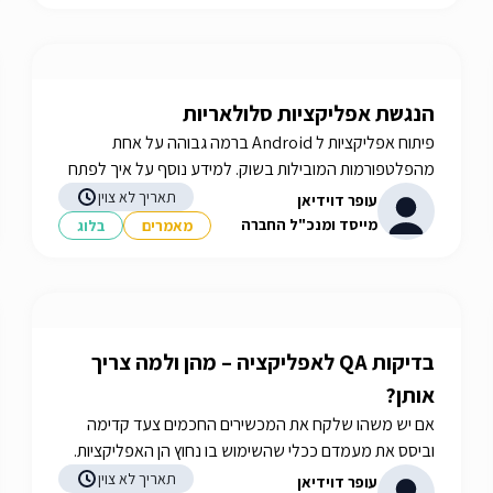
הנגשת אפליקציות סלולאריות
פיתוח אפליקציות ל Android ברמה גבוהה על אחת
מהפלטפורמות המובילות בשוק. למידע נוסף על איך לפתח
את הרעיון שלכם לאפליקציה לאנדרואיד, iGate חברה
תאריך לא צוין
עופר דוידיאן
לפיתוח אפליקציות אנדרויד.
מייסד ומנכ"ל החברה
מאמרים
בלוג
בדיקות QA לאפליקציה – מהן ולמה צריך
אותן?
אם יש משהו שלקח את המכשירים החכמים צעד קדימה
וביסס את מעמדם ככלי שהשימוש בו נחוץ הן האפליקציות.
אז מה כדאי לדעת בנושא בדיקות QA לאפליקציה, היכנסו
תאריך לא צוין
עופר דוידיאן