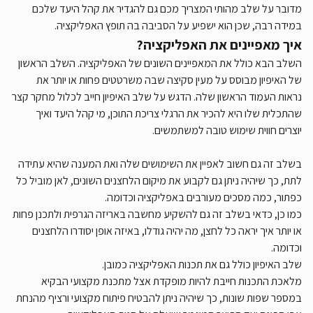
מדובר על שלב מהותי המצריך מכם גם להגדיר את קהל היעד שלכם
במידה רבה, שכן הוא ישפיע על הסביבה בה תופץ האפליקציה.
איך מאפיינים את האפליקציה?
השלב הבא כולל את המאפיינים השונים של האפליקציה. השלב הראשון
של האיפיון מבוסס על מעין סקיצה שבה משרטטים פחות או יותר את
נראות העמוד הראשון שלה. הדגש על שלב האיפיון חייב לכלול מחקר קצר
שהתכלית שלו היא להכיר את הרגלי צריכת התוכן, מי קהל היעד ואיך
יוצרים חווית שימוש טובה למשתמשים.
בשלב זה גם חשוב לאפיין את השימושים שלה ואת המענה שהיא עתידה
לתת, כך שיהיה ניתן גם לקבוע את מיקום הלחצנים השונים, לאן מוביל כל
כפתור, כמה מסכים מעורבים באפליקציה וכדומה.
כמו כן, כדאי בשלב זה גם להשקיע מחשבה באריזה הגרפית ולתכנן פחות
או יותר איך יראה כל לחצן, מה יהיה גודלו, באיזה אופן יסודרו הלחצנים
וכדומה.
שלב האיפיון כולל גם את תכנות האפליקציה כמובן.
מלאכת התכנות חייבת להיות מופקדת אצל מתכנת מקצועי הבקיא
במספר שפות שונות, כך שיהיה ניתן להבטיח פיתוח מקצועי ורציף מהנחת