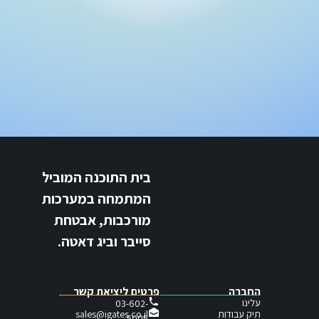
בית התוכנה המוביל
המתמחה במערכות
מורכבות, אבטחת
סייבר וביג דאטה.
החברה
פרטים ליציאת קשר
עלינו
03-602-
תיק עבודות
sales@igates.co.il
5005