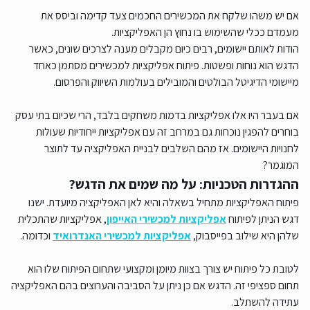
אם יש משהו שלקח את המכשירים החכמים צעד קדימה וביסס את
מעמדם ככלי שהשימוש בו נחוץ הן האפליקציות.
הודות לאותם יישומים, רבים כיום מקבלים מענה לצרכים שונים, כאשר
הדגש הוא נוחות ופשטות. פיתוח אפליקציות למכשירים מסתמן כאחד
מיישומי הדיגיטל הבולטים והמובילים בעולמות השיווק והפרסום.
אם בעבר היו אלו אפליקציות בדמות משחקים בלבד, הרי שכיום בתי עסק
בוחרים להפגין נוכחות גם במרחב זה עם אפליקציות ייחודיות שעולות
לחנויות היישומים. אז מהם השלבים לבניית האפליקציה עד לתוצר
המוגמר?
ההגדרות הטכניות: על מה שמים את הדגש?
פיתוח האפליקציות מתחיל בשאלה והיא לאן האפליקציה מיועדת. ישנו
דגש הניתן לפיתוח
אפליקציות למכשירי האייפון
, אפליקציות שהתכלית
שלהן היא שילוב בפייסבוק,
אפליקציות למכשירי האנדרואיד
וכדומה.
לטובת כל פיתוח יש צורך בצוות מיומן ומקצועי שתחום הפיתוח שלו הוא
תחום ספציפי זה. הדגש אם כן ניתן על הסביבה והערוצים בהם האפליקציה
עתידה להשתלב.