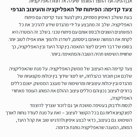
אבן הפינה ועד התוצר המוגמר שיעלה אל חנות האפליקציות.
צעד קדימה: הפיתוח של האפליקציה והעיצוב הגרפי
בעת ששלב האיפיון מסתיים, ניתן לצעוד צעד קדימה עם פיתוח
האפליקציה. שלב זה מתבצע על ידי מהנדס שידע להרכיב את כל
המשתנים השונים ולבסס אותם עם פיתוח טכני. בשלב זה המטרה היא
לקחת את המתווה שאתם ביססתם, לשדרג ולהפוך אותו אפילו לטוב יותר.
בסופו של דבר חייבים ליצור התאמה בין קהל היעד ובין האפליקציה, כך
שחוויית השימוש תהיה הטובה והמתאימה ביותר.
צעד קדימה הוא העיצוב של ממשק האפליקציה. על מנת שהאפליקציה
שלכם אכן תוכתר כהצלחה, יש ליצור שידוך בין יכולות מקצועיות של
מהנדס ובין יכולות עיצוביות ומרשימות של מעצב הממשק. ישנם כללים
ברורים לעיצוב נכון והם כוללים עיצוב ההולם את המותג העומד מאחורי
האפליקציה,
לנסות ולדבוק בעטיפה מושכת אך גם לזכור שצריך להיצמד
לפונקציונאליות גם בכל הקשור לעיצוב – זאת על מנת לעודד נוחות לאורך
השימוש. גם בעיצוב, כדאי לבצע איפיון ולהדגיש שוב את קהל היעד,
המותג, המענה שהאפליקציה נותנת וכדומה.