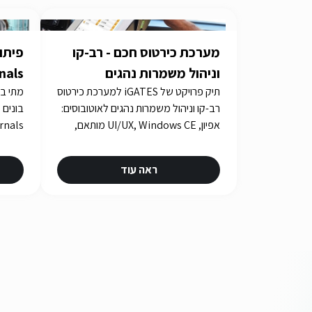
מערכת כירטוס חכם - רב-קו
וניהול משמרות נהגים
תיק פרויקט של iGATES למערכת כירטוס
צריך 
רב-קו וניהול משמרות נהגים לאוטובוסים:
אפיון, UI/UX, Windows CE מותאם,
בדיקות אינטגרציה ואישורים במשך
כארבע שנים.
ראה עוד
urity.