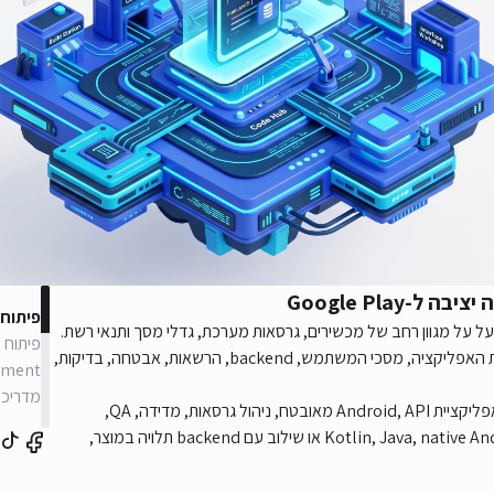
Google Play
פיתוח 
על על מגוון רחב של מכשירים, גרסאות מערכת, גדלי מסך ותנאי רשת.
בפרויקט מקצועי לא מדובר רק בכתיבת קוד: צריך להגדיר את מטרת האפליקציה, מסכי המשתמש, backend, הרשאות, אבטחה, בדיקות,
pment
מדריכי
ב-iGates אנחנו מתייחסים לפיתוח אנדרואיד כאל מערכת מלאה: אפליקציית Android, API מאובטח, ניהול גרסאות, מדידה, QA,
והתאמה למכשירים אמיתיים. הבחירה בין Kotlin, Java, native Android, cross-platform או שילוב עם backend תלויה במוצר,