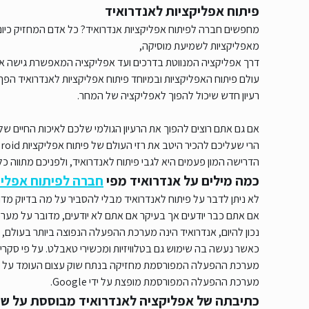
פיתוח אפליקציות לאנדרואיד
מחפשים חברה לפיתוח אפליקציות אנדרואיד? כל אדם המחזיק כיו
מאפליקציות לשמיעת מוסיקה,
דרך אפליקציה המנווטת בדרכים ועד אפליקציה המאפשרת גישה אל
עולם פיתוח האפליקציות ובמיוחד פיתוח אפליקציות לאנדרואיד הפך 
רעיון חדש שיכול להפוך לאפליקציה של המחר.
אם גם אתם רוצים להפוך את הרעיון הגולמי שלכם לאיכות החיים של
הרי שעליכם להכיר היטב את רזי העולם של פיתוח אפליקציות Android.
הדרישה המון פעמים היא לגבי פיתוח לאנדרואיד, ולפניכם מתווה כל
כמה מילים על אנדרואיד מפי
חברה לפיתוח אפליק
לא ניתן לדבר על פיתוח לאנדרואיד מבלי להסביר על מה בדיוק מדו
אם אתם כבר יודעים אך בעיקר אם אתם לא יודעים, מדובר על מער
נכון להיום, אנדרואיד הינה מערכת ההפעלה הנפוצה ביותר בעולם,
כאשר נעשה בה שימוש גם בטלוויזיות ומכשירי טאבלט. על פי סקרי
מערכת ההפעלה המפורסמת מחזיקה בנתח שוק עצום העומד על כש
מערכת ההפעלה המפורסמת מופצת על ידי Google.
כתיבתה של אפליקציה לאנדרואיד מבוססת על שפת a