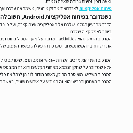
יוצאת דופן וזמינות גבוהה שאינה נגמרת.
פיתוח אפליקציות
לאנדרואיד מחזק מותגים, משמר את ערכם ואף 
כשמדובר בפיתוח אפליקציות Android, חשוב להכיר את מרכיבי האפליקציה
הדרך מהרעיון הגולמי שלכם אל האפליקציה אינה קצרה, ועל כן כד
ביותר לאפליקציה שלכם:
המרכיב הראשון הוא activities– מדובר על מס
את השידוך בין המשתמש ובין מערכת ההפעלה, כאשר העיצוב שלו מתבצע באמצעות XML המגדי
המרכיב השני הוא מרכיב השירות –
אלא שמדובר על שחקן הנמצא מאחורי הקלעים והוא זה המבסס א
המרכיב השלישי הוא ספק התוכן, כאשר הודות לו ניתן לנהל את כלל
המרכיב האחרון והרביעי הוא זה המודיע על אירועים שונים, כאשר הוד