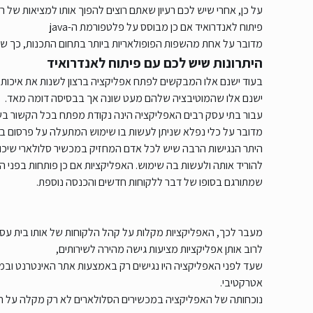
על כן, אחרי שיש לכם רעיון שאתם רוצים להפוך אותו למציאות של
פיתוח לאנדרואיד אם כן מבוסס על פלטפורמת ה-java
מדובר על אחת מהשפות הפופולאריות ביותר בתחום התכנות, כך שגם
היתרונות שיש לכם עם פיתוח לאנדרואיד
בעוד ישנם אלו המבקשים לפתח אפליקציה ברצון לשנות את איכות חיי
ישנם אלו שהמוטיבציה שלהם מעט שונה אך בבסיסה דומה מאד.
עבור בתי עסק רבים האפליקציה הינה נקודת מפתח בכל הקשור בשי
מדובר על כלי נפלא שניתן לעשות בו שימוש המתעלה על פרסום באמ
היתר הנגישות הרבה שיש לכל אדם המחזיק במכשיר סלולארי שיכו
להוריד אותה ולעשות בה שימוש. האפליקציות אם כן פותחות בפני 
שמתורגם בסופו של דבר ללקוחות חדשים והכנסה נוספת.
מעבר לכך, האפליקציות מקלות על קהל הלקוחות של אותו בית עסק
לרוב אותן אפליקציות מציעות גישה מהירה לשירותים,
שעד לפני האפליקציה היו נגישים רק באמצעות אתר האינטרנט וב
אטרקטיבי.
נוכחותה של האפליקציה במכשירים הסלולארים לא רק מקלה על חי