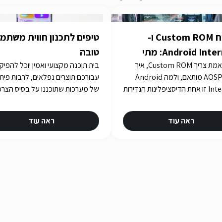
פיתוח Custom ROM ו-
טיפים לתכנון חווית משתמ
Android Internals: מתי
טובה
מתי באמת צריך Custom ROM, איך
בית תוכנה מקצועי ואמין יוכל להפיק
לרדת לעומק Stack
בונים AOSP מותאם, ולמה Android
עבורכם תוצרים נפלאים, לרבות פית
Internals זו אחת הדיסציפלינות הנדירות
של מערכות שתוכננו על בסיס הצרכ
ביותר בישראל. iGates עם 15 שנות ניסיון
שלכם. איך תבחרו את בית התוכנה
ו-R&D עבור Consensio Cyber
שלכם? תשובות באתר iGATES
ראה עוד
ראה עוד
Sec