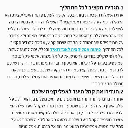
1.הגדירו תקציב לכל התהליך
אחת השאלות השכיחות ביותר בכל הקשור לעולם פיתוח האפליקציות, היא
השאלה "כמה עולה לפתח אפליקציה?". השאלה הזו דומה במידה רבה
לשאלה כמה עולה לבנות בית או כמה עולה לטוס לחו"ל – שאלה כללית
מדי שהתשובה לה מבוססת על כמה וכמה פרמטרים. מאחר ולא מדובר
על מחיר פיקס שבתמורה לו תקבלו שירות קבוע, עליכם להגדיר תקציב
לכל התהליך.
פיתוח אפליקציה לאנדרואיד
ובכלל, יכול להגיע לעלות
של אלפי שקלים בודדים ולהמריא אל על אל עשרות אלפי שקלים. מה
שמשפיע בעיקר על העלות הוא ניסיון החברה המפתחת, הדרישות שלכם
לרבות מורכבות האפליקציה, מידת ההשקעה שלכם בעיצוב וכן הלאה.
בכדי להבטיח שאכן תישארו בגבולות התואמים את היכולת שלכם, הגדירו
תחילה תקציב ברור.
2.הגדירו את קהל היעד לאפליקציה שלכם
אחד הדברים שיותר ויותר חברות ואנשים פרטיים נופלים בו, הוא דילוג על
שלב איפיון קהל היעד. כשם שמסעדת מזון מהיר שקהל היעד שלה הוא
ילדים לא תגיש אוכל חריף, כך אתם לא יכולם לתקשר מסרים מסוימים
שאינם חופפים לקהל היעד שלכם. כמעט כל אפליקציה שמה דגש על
קהל יעד מסוים: אפליקציות הניווט מכוונות אל הנהגים, אפליקציות