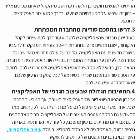
הדייטינג לאנשים רווקים וכן הלאה. דעו היטב מי הקהל שאתם מכוונים אליו
– נתון זה ישפיע על המון בחירות שתעשו בדרך כמו עיצוב האפליקציה
לדוגמא.
3.דרשו בהסכם סודיות מהחברה המפתחת
בעוד ישנן חברות שהאפליקציה שלהן היא עוד דרך לתת שירות לקהל
הלקוחות, ישנם אנשים פרטיים וחברות היי-טק צעירות המבקשות להעביר
בשורה חדשנית עם האפליקציה. מדובר על עולם תחרותי מאד שבו כל
אחד רוצה לעלות על הנוסחה המנצחת בכדי להיות האפליקציה המדוברת
הבאה. לכן, כדאי ללא כל קשר לאופי האפליקציה ולמטרות שלכם, לחתום
על הסכם סודיות. הסכם שכזה יבטיח מעל לכל ספק כי הרעיון שלכם
ישאר דיסקרטי ופשוט שלכם.
4.החשיבות הגדולה שבעיצוב הגרפי של האפליקציה
אז נכון שהפונקציונאליות של האפליקציה חשובה, אך המכשיר החכם
שכל אחד עושה בו שימוש פועל גם על מנגנון של רגש. לכן, חשוב מאד
להשקיע גם בכל המעטפת העיצובית של האפליקציה. סביר מאד להניח
כי גם אם אתם מחזיקים ברעיון מהפכני, כל עוד לא תארזו אותו באריזה
גרפית נכונה, האפליקציה לא תצליח להמריא. בעולם
עיצוב אפליקציות
,
היופי חבוי בדברים הקטנים ועל כן חשוב להשקיע