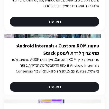
נהגים לאוטובוסים: אפיון, UI/UX, Windows CE מותאם, בדיקות
אינטגרציה ואישורים במשך כארבע שנים.
ראה עוד
פיתוח Custom ROM ו-Android Internals:
מתי צריך לרדת לעומק Stack
מתי באמת צריך Custom ROM, איך בונים AOSP מותאם, ולמה
Android Internals זו אחת הדיסציפלינות הנדירות ביותר
בישראל. iGates עם 15 שנות ניסיון ו-R&D עבור Consensio
Cyber Security.
ראה עוד