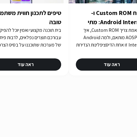
פיתוח Custom ROM ו-
טיפים לתכנון חווית משתמ
Android Internals: מתי
טובה
מתי באמת צריך Custom ROM, איך
בית תוכנה מקצועי ואמין יוכל להפיק
לרדת לעומק Stack
בונים AOSP מותאם, ולמה Android
עבורכם תוצרים נפלאים, לרבות פית
Internals זו אחת הדיסציפלינות הנדירות
של מערכות שתוכננו על בסיס הצרכ
ביותר בישראל. iGates עם 15 שנות ניסיון
שלכם. איך תבחרו את בית התוכנה
ו-R&D עבור Consensio Cyber
שלכם? תשובות באתר iGATES
ראה עוד
ראה עוד
Sec