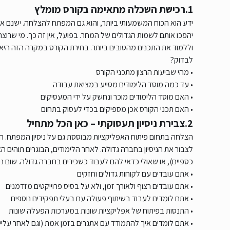
1.רכישת השכלה מתאימה בקורס מומלץ
ידע הוא הכוח המשמעותי ביותר, והוא גם המפתח להצלחה. ישנם אנש
יהפכו אותם לשמות הגדולים של המחר. בפועל, אין זה כך. מי שרוצ
וללמוד את התכנים מהטובים ביותר. בחירת הקורס במקרה הזה היא ק
לבדוק?
• מהי שביעות הרצון מתכני הקורס
• עד כמה מוסד הלימודים מסייע במציאת עבודה
• האם מוסד הלימודים מוכר ונחשק על ידי המעסיקים
• האם תכני הקורס אכן מספיקים בכדי לעסוק בתחום
2.צבירת ניסיון תעסוקתי – כאן הכל מתחיל
הצלחה בתחום פיתוח האפליקציות מבוססת גם על ניסיון המפתח. ה
לצבור את הניסיון בחברה גדולה. לאחר הלימודים, הבוגרים תוהים
כספיים), או שאולי כדאי להם לעבוד כשכירים בחברה גדולה. שום ני
• אתם עובדים עם לקוחות גדולים וחזקים
• אתם עובדים רצוף ולאורך זמן, ולא על בסיס פרוייקטים מזדמנים
• אתם לומדים לעבוד בשיתוף פעולה עם בעלי תפקידים נוספים
• התנסות בפיתוח של אפליקציות שונות במערכות הפעלה שונות
• אתם לומדים איך להתמודד עם אתגרים בזמן אמת (וגם לאחר עליי