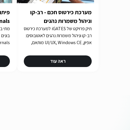
מערכת כירטוס חכם - רב-קו
וניהול משמרות נהגים
תיק פרויקט של iGATES למערכת כירטוס
צריך 
רב-קו וניהול משמרות נהגים לאוטובוסים:
אפיון, UI/UX, Windows CE מותאם,
בדיקות אינטגרציה ואישורים במשך
כארבע שנים.
ראה עוד
urity.