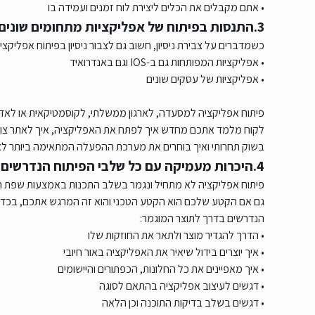
• אתם מקבלים את הכלים ליצירת לוח זמנים ועמידה בו
3.התנסות בפיתוח של אפליקציות מתחומים שונים
כשמדברים על צבירת ניסיון, חשוב גם לצבור ניסיון בפיתוח אפליקציו
• אפליקציות המפותחות גם ב-IOS וגם באנדרואיד
• אפליקציות של עסקים שונים
פיתוח אפליקציה למסעדה, לארגון ממשלתי, לקוסמטיקאית או לאד
לקוח מלמד אתכם מחדש איך לפתח את האפליקציה, איך לאתר צורך מ
בשוק תחרותי ואיך בוחרים את מערכת ההפעלה המתאימה ביותר לאפ
4.היכרות מעמיקה עם כל שלבי הפיתוח הנדרשים
פיתוח אפליקציה לא מתחיל ונגמר בשלב התכנות באמצעות שפת ה-JAVA
גם אם הקטע שלכם הוא הקטע הטכני והוא זה המרגש אתכם, בכדי 
הנדרשים בדרך לתוצר המוגמר:
• הדרך להגדיר מוצר ולתאר את החוזקות שלו
• איך יוצרים בידול שיאיר את האפליקציה באור חיובי
• איך מאפיינים את כל החלונות, הכפתורים והיישומים
• דגשים לעיצוב אפליקציה בהתאם לסוגה
• דגשים בשלב בדיקות התוכנה וכן הלאה