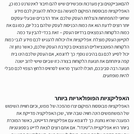
להםאובייקטים ובין מערכות ומכשירים שיש להם חיבור לאינטרנט כמו כן,
האפליקציות מבוססות המיקום למעשה גם יכולות להעניק לכם מידע
שחיוני להתפתחות והצלחת העסק שלכם. אחד הדברים שבעלי עסקים
יותר רוצים לדעת הוא את כמות הכניסות לעסק שלהם בכל יום, כמו גם את
כמות הלקוחות הנמצאים ברדיוס העסק – זאת בכדי להבין עד כמה
לוקיישן העסק מוצלח. אפליקציות אלו יכולות להנגיש לכם מידע לגבי כמות
הלקוחות הפוטנציאליים הנמצאים בקירבת העסק שלכם, כאשר נתון זה
יכול לסייע לכם גם בהיבט נוסף: כך לדוגמא, אם העסק שלכם הינו בית
קפה וניתחתם את תנועת הלקוחות בצורה כזו שביום שישי לרוב ישנה
תנועה רבה סביבכם, תוכלו להערך מראש לסרוויס הלחוץ הצפוי לכם מבלי
להיות מופתעים.
האפליקציות הפופולאריות ביותר
האפליקציות מבוססות המיקום יצרו מהפכה של ממש, וכיום חוויית השימוש
של המשתמשים הינה חוויה טובה יותר, שכן האפליקציה מדייקת את
המענה שהיא נותנת. כך לדוגמא עם אפליקציות הדייטינג, כאשר המוכרת
ביותר היא אפליקציית ה"טינדר". אם אתם רוצים לצאת לדייט בספונטניות