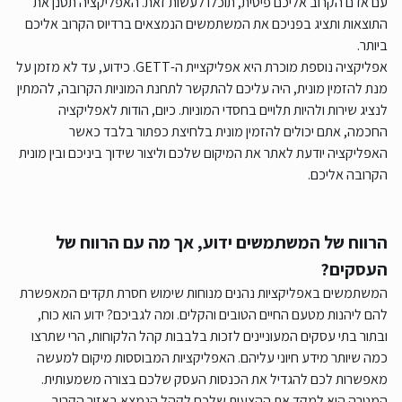
עם אדם הקרוב אליכם פיסית, תוכלו לעשות זאת. האפליקציה תסנן את
התוצאות ותציג בפניכם את המשתמשים הנמצאים ברדיוס הקרוב אליכם
ביותר.
אפליקציה נוספת מוכרת היא אפליקציית ה-GETT. כידוע, עד לא מזמן על
מנת להזמין מונית, היה עליכם להתקשר לתחנת המוניות הקרובה, להמתין
לנציג שירות ולהיות תלויים בחסדי המוניות. כיום, הודות לאפליקציה
החכמה, אתם יכולים להזמין מונית בלחיצת כפתור בלבד כאשר
האפליקציה יודעת לאתר את המיקום שלכם וליצור שידוך ביניכם ובין מונית
הקרובה אליכם.
הרווח של המשתמשים ידוע, אך מה עם הרווח של
העסקים?
המשתמשים באפליקציות נהנים מנוחות שימוש חסרת תקדים המאפשרת
להם ליהנות מטעם החיים הטובים והקלים. ומה לגביכם? ידוע הוא כוח,
ובתור בתי עסקים המעוניינים לזכות בלבבות קהל הלקוחות, הרי שתרצו
כמה שיותר מידע חיוני עליהם. האפליקציות המבוססות מיקום למעשה
מאפשרות לכם להגדיל את הכנסות העסק שלכם בצורה משמעותית.
המטרה היא למקד את ההצעות שלכם לקהל הנמצא באזור הקרוב