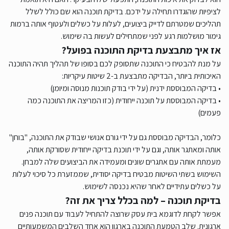
לציפיות שהוגדרו תחילה על ידכם. בדיקת תוכנה הוא שם כולל לשלל
תהליכים שמטרתם לדייק ביצועים, לעלות על כשלים ולעטוף אותה ברמות
גימור מושלמות רגע לפני שמתחילים לעשות בה שימוש.
אז איך מתבצעת בדיקת התוכנה בפועל?
על מנת להבטיח כי התוכנה שתסופק לכם בסופו של תהליך תהיה התוכנה
האיכותית ביותר, הבדיקה מתבצעת ב-2 שיטות עיקריות:
• בדיקה המבוססת ידנית (על ידי בודק תוכנות מנוסה ומיומן)
• בדיקה המבוססת על תוכנה ייחודית (כזו המריצה את התוכנה כמה
פעמים)
כלומר, הבדיקה מבוססת גם על ידי גורם אנושי שבודק את התוכנה, "בוחן"
אותה ומאתגר אותה, וגם על ידי תוכנת בדיקה ייחודית שסורקת אותה,
מעמתת אותה עם אתגרים שונים ומעמידה את הביצועים שלה למבחן.
השימוש בשתי השיטות מבטיח בדיקה יסודית, שממזערת כל סיכוי לעלות
על כשלים עתידיים לאחר שהיא נכנסה לשימוש.
בדיקת תוכנה – למה בכלל צריך את זה?
אפשר לקחת לדוגמא בית עסק שרוצה להתחיל לעבוד עם תוכנה פנים
ארגונית. שלב הטמעת התוכנה בארגון הוא אחד השלבים המשמעותיים