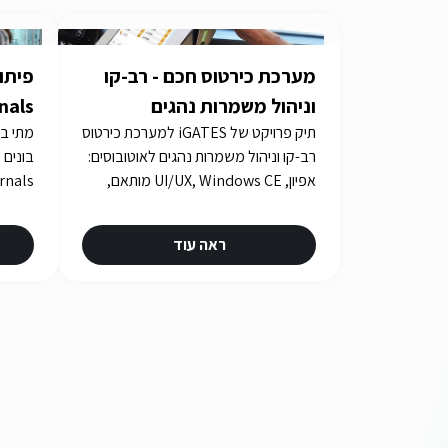
מערכת כירטוס חכם - רב-קו
וניהול משמרות נהגים
תיק פרויקט של iGATES למערכת כירטוס
צריך 
רב-קו וניהול משמרות נהגים לאוטובוסים:
אפיון, UI/UX, Windows CE מותאם,
בדיקות אינטגרציה ואישורים במשך
כארבע שנים.
ראה עוד
urity.