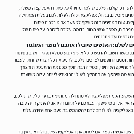
ראשית, חשוב לדעת כי מחיר פיקס לאפליקציה לא קיים, כך שסביר להניח כי קולגה שלכם שילמה מחיר X על פיתוח האפליקציה משלה,
 על כמה פרמטרים מובילים. בגדול, אפליקציה יכולה לעלות לכם בעלות המתחילה
40, שקלים והיא יכולה להגיע גם לעלות של כ-300,000 שקלים. טווח המחירים הזה משקף למעשה את מורכבות פיתוח
תחים, מספר אנשי הצוות וכדומה. עליכם לזכור כי על פיתוח של
 גרפיים ועד מתכנתים.
ים לשלם: האנשים שיובילו אתכם למוצר המוגמר
ם, כאשר חשוב להדגיש כי כל איש מקצוע ממלא תפקיד חשוב בפיתוח
וחות זמנים החופפים לצרכים שלכם, להניע את כל הצוות שתחתיו לעבוד
 הפרוייקט הינו חיוני, ובמידה רבה חוסך מכם את ההתעסקות והצורך
א מה שיהפוך את התהליך ליעיל יותר ואידיאלי יותר. עלות משוערת:
להשקיע. הקמת אפליקציה לא מתחילה ומסתיימת ברעיון כללי שיש לכם,
ידיאלית. מי שיפקד עבורכם על תחום זה ידאג להעניק חוויה טובה
אפליקציה ולא לגרום להם להשתמש בה פעם אחת ויחידה. עלות
כמו כן, ישנו התחום של בדיקת התוכנה. מדובר על שלב מהותי מאד, שבו אנשי ה-qa ידאגו לסרוק את האפליקציה שלכם ולוודא כי אין בה