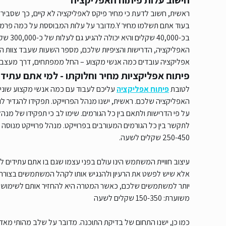
חישוב עלות פיתוח האפליקציה
בעוד אתם תשלמו מחיר Y.מדובר על עלות המבוססת
בכ-000
האפליקציה, הדרישות והציפיות שלכם, מספר השעות שעבד צוות המפ
אפליקציה עובדים כמה אנשי מקצוע – החל ממפתחים, דרך מעצבים
פיתוח אפליקציות מחיר וחלוקתו - למי אתם עתיד
לטובת
פיתוח אפליקציה
עליכם לעבוד עם כמה אנשי מקצוע שוני
האפליקציה שלכם. ראשית, ישנו מנהל הפרוייקט. תפקידו להגדיר ל
על פי הדרישות ולתאם בין כל הגורמים. שימו לב כי תפקידו של מנהל
לתקשר בין כל הגורמים המעורבים בפרוייקט. מנהל פרוייקט מנוסה הו
250-450 שקלים לשעה.
עיצוב חוויית המשתמש הינו עולם בפני עצמו שגם בו אתם עתידים 
אלא שיש לפשט את הרעיון ולהנגיש אותו לקהל המשתמשים בצורה הא
יותר למשתמשים שלכם, כאשר המטרה היא להחזיר אותם לשימוש ב
משוערת: 150-350 שקלים לשעה