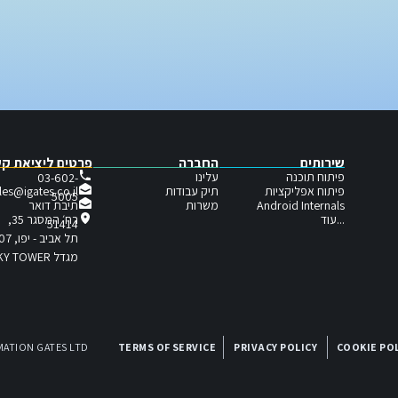
שירותים
החברה
פרטים ליציאת ק
פיתוח תוכנה
עלינו
03-602-
פיתוח אפליקציות
תיק עבודות
les@igates.co.il
5005
תיבת דואר
Android Internals
משרות
...עוד
רח׳ המסגר 35,
51414
תל אביב - יפו, 6721407
מגדל SKY TOWER
MATION GATES LTD
TERMS OF SERVICE
PRIVACY POLICY
COOKIE PO