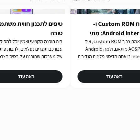
פיתוח Custom ROM ו-
טיפים לתכנון חווית משתמ
Android Internals: מתי
טובה
מתי באמת צריך Custom ROM, איך
בית תוכנה מקצועי ואמין יוכל להפיק
לרדת לעומק Stack
בונים AOSP מותאם, ולמה Android
עבורכם תוצרים נפלאים, לרבות פית
Internals זו אחת הדיסציפלינות הנדירות
של מערכות שתוכננו על בסיס הצרכ
ביותר בישראל. iGates עם 15 שנות ניסיון
שלכם. איך תבחרו את בית התוכנה
ו-R&D עבור Consensio Cyber
שלכם? תשובות באתר iGATES
ראה עוד
ראה עוד
Sec