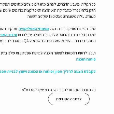
כל תקלות. מטבע הדברים, לעתים מתגלים כשלים מסוימים ותפקיד
חלק בלתי נפרד מהבדיקה הוא הרצת האפליקציה בדגמים שונים ש
כשורה. עלות משוערת: 120-250 שקלים לשעה.
שלב הפיתוח מופקד בידיהם של
מפתחי האפליקציה
. תפקידם הוא
שלכם. כל הפיתוח מבוסס על הצרכים שאופיינו, לרבות
עיצוב האפל
הנוגעים בדבר – החל מהמעצבים ועד אנשי ה-QA במטרה להבין אילו תיקונים נדרשים. עלות משוערת: 275-450 שקלים לשעה.
תוכלו לראות דוגמאות לפיתוח תוכנה ולפיתוח אפליקציות שלנו בלינק
פיתוח תוכנה
לקבלת הצעה להליך אפיון ופיתוח או הכוונה וייעוץ לבניית אפ
כל הזכויות שמורות לחברת אינפורמיישן גייטס בע"מ
לכתבה הקודמת