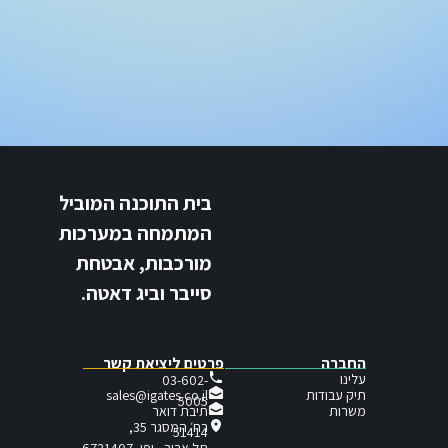
בית התוכנה המוביל
המתמחה במערכות
מורכבות, אבטחת
סייבר וביג דאטה.
החברה
פרטים ליציאת קשר
עלינו
03-602-
תיק עבודות
sales@igates.co.il
5005
תיבת דואר
משרות
רח׳ המסגר 35,
51414