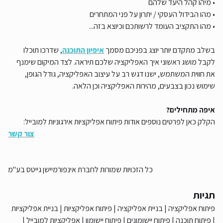
• מיהו קהל היעד שלהם
• מהו הבידול העסקי / יתרון על פני המתחרים
• מהו התקציב העומד לרשותכם וכיוצא בזה...
בשלב מתקדם יותר יוצג בפניכם מסמך
איפיון התוכנה
, שדרכו תוכלו
לקבל מושג ראשוני איך האפליקציה שלכם תיראה. לצד המיקום שימנף
את חווית המשתמש, ישנו דגש רב על עיצוב האפליקציה, גודל הגופן,
שימוש נכון בצבעים, מהירות האפליקציה וכן הלאה.
איפה מתחילים?
הקלק כאן לפרטים נוספים אודות פיתוח אפליקציות אירגוניות למובייל:
צור קשר
כל הזכויות שמורות לחברת אינפורמיישן גייטס בע"מ
תגיות
פיתוח אפליקציה
|
בניית אפליקציה
|
פיתוח אפליקציות
|
בניית אפליקציות
|
פיתוח תוכנה
|
פיתוח יישומונים
|
פיתוח יישומון
|
אפליקציות למובייל
|