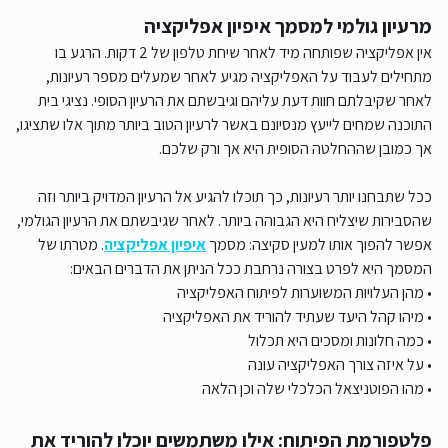
מרעיון גולמי למסמך איפיון אפליקציה
אין אפליקציה שפותחה מיד לאחר שיחת טלפון של 2 דקות. הרגע בו
מתחילים לעבוד על האפליקציה מגיע לאחר שמעלים מספר רעיונות,
לאחר שקיבלתם חוות דעת עליהם וגיבשתם את הרעיון הסופי. נציגי בית
התוכנה שמחים לייעץ מנסיונם באשר לרעיון הטוב ביותר מתוך אלו שתציגו,
אך כמובן שההחלטה הסופית היא אך ורק שלכם.
ככל שתבחנו יותר רעיונות, כך תוכלו להגיע אל הרעיון המדויק ביותר וזה
שהסבירות שיצליח היא הגבוהה ביותר. לאחר שגיבשתם את הרעיון הגולמי,
אפשר להפוך אותו למעין סקיצה: מסמך
איפיון אפליקציה
. מטרתו של
המסמך היא לפרט בצורה נרחבת ככל הניתן את הדברים הבאים:
• מהן העלויות המשוערות לפיתוח האפליקציה
• מיהו קהל היעד שעתיד להוריד את האפליקציה
• כמה חלונות ומסכים היא תכלול
• על איזה צורך האפליקציה עונה
• מהו הפוטניצאל הכלכלי שלה וכן הלאה
פלטפורמת הפיתוח: אילו משתמשים יוכלו להוריד את