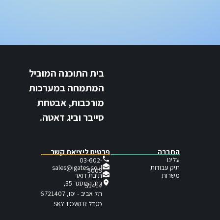
בית התוכנה המוביל
המתמחה במערכות
מורכבות, אבטחת
סייבר וביג דאטה.
החברה
פרטים ליציאת קשר
עלינו
03-602-
תיק עבודות
sales@igates.co.il
5005
תיבת דואר
משרות
רח׳ המסגר 35,
51414
תל אביב - יפו, 6721407
מגדל SKY TOWER