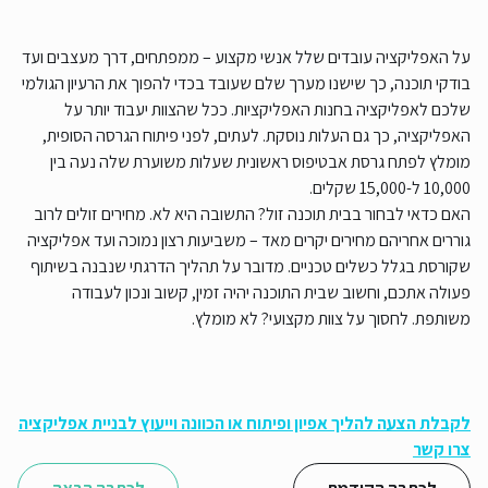
על האפליקציה עובדים שלל אנשי מקצוע – ממפתחים, דרך מעצבים ועד
בודקי תוכנה, כך שישנו מערך שלם שעובד בכדי להפוך את הרעיון הגולמי
שלכם לאפליקציה בחנות האפליקציות. ככל שהצוות יעבוד יותר על
האפליקציה, כך גם העלות נוסקת. לעתים, לפני פיתוח הגרסה הסופית,
מומלץ לפתח גרסת אבטיפוס ראשונית שעלות משוערת שלה נעה בין
10,000 ל-15,000 שקלים.
האם כדאי לבחור בבית תוכנה זול? התשובה היא לא. מחירים זולים לרוב
גוררים אחריהם מחירים יקרים מאד – משביעות רצון נמוכה ועד אפליקציה
שקורסת בגלל כשלים טכניים. מדובר על תהליך הדרגתי שנבנה בשיתוף
פעולה אתכם, וחשוב שבית התוכנה יהיה זמין, קשוב ונכון לעבודה
משותפת. לחסוך על צוות מקצועי? לא מומלץ.
לקבלת הצעה להליך אפיון ופיתוח או הכוונה וייעוץ לבניית אפליקציה
צרו קשר