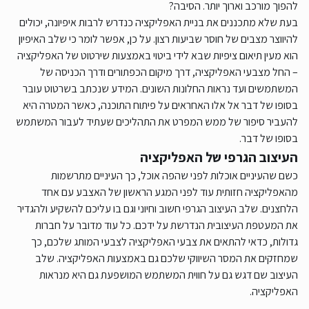
להפוך מורכב וארוך יותר. הסיבה?
בעת שלא מתכננים את בניית האפליקציה כנדרש לרבות איפיונה, יכולים
להיווצר מצבים של חוסר שביעות רצון. על כן, אפשר לומר כי שלב האיפיון
הוא מעין תיאום ציפיות שבא לידי ביטוי באמצעות שירטוט של האפליקציה
– החל מצבעי האפליקציה, דרך מיקום הכפתורים ודרך הכניסה של
המשתמשים ועד נראות החלונות השונים. המידע שנכתב בשרטוט עובר
בסופו של דבר אל אלו האחראים על פיתוח התוכנה, כאשר המטרה היא
להעביר סיפור של ממש המפרט את התהליכים שעתיד לעבור המשתמש
בסופו של דבר.
העיצוב הגרפי של האפליקציה
כשם שהעיניים אוכלות לפני שהפה אוכל, כך העיניים מתרשמות
מהאפליקציה חזותית עוד לפני המגע הראשון של האצבע עם אחד
הלחצנים. שלב העיצוב הגרפי חשוב וחיוני וגם בו עליכם להשקיע ולהגדיר
את המעטפת העיצובית הנדרשת על ידכם. כל עוד מדובר על חברות
גדולות, כדאי להתאים את צבעי האפליקציה לצבעי המותג שלכם, כך
שמחזקים את המסר השיווקי שלכם גם באמצעות האפליקציה. שלב
העיצוב שם דגש גם על חווית המשתמש המושפעת גם היא מנראות
האפליקציה.