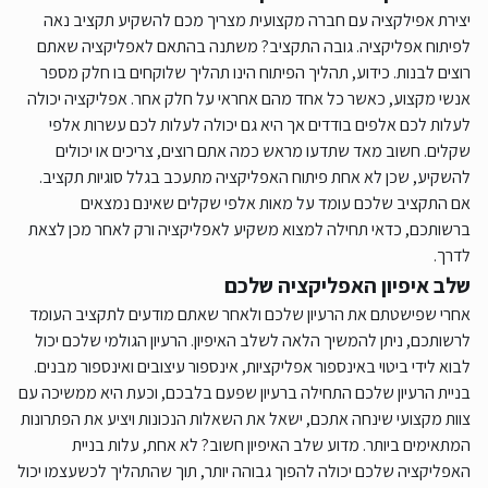
יצירת אפילקציה עם חברה מקצועית מצריך מכם להשקיע תקציב נאה
לפיתוח אפליקציה. גובה התקציב? משתנה בהתאם לאפליקציה שאתם
רוצים לבנות. כידוע, תהליך הפיתוח הינו תהליך שלוקחים בו חלק מספר
אנשי מקצוע, כאשר כל אחד מהם אחראי על חלק אחר. אפליקציה יכולה
לעלות לכם אלפים בודדים אך היא גם יכולה לעלות לכם עשרות אלפי
שקלים. חשוב מאד שתדעו מראש כמה אתם רוצים, צריכים או יכולים
להשקיע, שכן לא אחת פיתוח האפליקציה מתעכב בגלל סוגיות תקציב.
אם התקציב שלכם עומד על מאות אלפי שקלים שאינם נמצאים
ברשותכם, כדאי תחילה למצוא משקיע לאפליקציה ורק לאחר מכן לצאת
לדרך.
שלב איפיון האפליקציה שלכם
אחרי שפישטתם את הרעיון שלכם ולאחר שאתם מודעים לתקציב העומד
לרשותכם, ניתן להמשיך הלאה לשלב האיפיון. הרעיון הגולמי שלכם יכול
לבוא לידי ביטוי באינספור אפליקציות, אינספור עיצובים ואינספור מבנים.
בניית הרעיון שלכם התחילה ברעיון שפעם בלבכם, וכעת היא ממשיכה עם
צוות מקצועי שינחה אתכם, ישאל את השאלות הנכונות ויציע את הפתרונות
המתאימים ביותר. מדוע שלב האיפיון חשוב? לא אחת, עלות בניית
האפליקציה שלכם יכולה להפוך גבוהה יותר, תוך שהתהליך לכשעצמו יכול