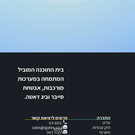
בית התוכנה המוביל
המתמחה במערכות
מורכבות, אבטחת
סייבר וביג דאטה.
החברה
פרטים ליציאת קשר
עלינו
03-602-
תיק עבודות
sales@igates.co.il
5005
תיבת דואר
משרות