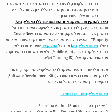
התנהגות הלקוחות, לדעת באיזו תדירות הם מוסיפים או משמיטים
מוצרים מן הסל וכדומה. מן הנתונים הללו ניתן ללמוד על ביצועי
המכירות שלך ולשפר אותן.
כיצד להתקין את המעקב אחר הפרמטרים הללו באפליקציה?
תחילה, כמובן, עליך לפתוח חשבון גוגל אנליטיקס. כאשר תתחבר אל
החשבון שלך בגוגל אנליטיקס, תמצא את האפשרות "Create New
Property", באמצעותה תייצר מספר מעקב ייחודי (קוד מפתח – שיוטמע
בשלב
פיתוח אפליקציה
) עבור כל
אפליקציה
שאחריה תרצה לעקוב.
בחר באפליקציית מובייל (Mobile App) מלא את השדות הנדרשים וקבל
את מספר המעקב שלך (Get Tracking ID).
על מנת לקשר בין מספר המעקב לבין האפליקציה המבוקשת, תצטרך
להתקין אחת מערכות פיתוח התוכנה (Software Development Kits)
המקשרות בין האפליקציה לגוגל אנליטיקס.
פיתוח אפליקציות - אנדרואיד :
1. יש צורך בסביבת Android Studio או Eclipse
2. הורד והתקן את Play Services SDK על מנת לקבל גישה לשירותים