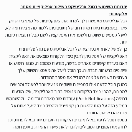
יתרונות השימוש בגוגל אנליטיקס בשילוב אפליקציית מסחר
אלקטרוני
גוגל אנליטיקס מאפשרת לך למדוד את האפקטיביות של מאמצי השיווק
שלך. באמצעות ניתוח מגוון רחב של נתונים ניתן ללמוד מה מצליח ומה לא,
לייעל קמפיינים שיווקיים ולשפר את האפליקציה לשם קבלת תוצאות טובות
יותר.
כך למשל לאחר אינטגרציה של גוגל אנליטיקס עם גוגל פליי וחנות
האפליקציות של אפל ניתן להבין כיצד הלקוחות מוצאים את האפליקציה:
האם בעזרת קישורים מאתרים ברשת, מודעות ממומנות, מנועי חיפוש או
שיתופים ברשתות חברתיות. כך תוכל לייעל את מאמצי השיווק שלך
בערוצים השונים על מנת להגדיל את מספר ההורדות.
כמו כן תוכל לדעת אילו קמפיינים שיווקיים מניעים יותר לפעולה ומביאים
למכירות, להבין כיצד הלקוחות מנווטים בתוך האפליקציה, אילו הודעות
דחיפה (Push Notifications) עובדות טוב מאחרות וכדומה – ולהשתמש
במידע הזה על מנת להשוות בין קמפיינים ולהסיק כיצד לייעל אותם על
מנת להגדיל את הרווחים.
בנוסף תוכל לדעת באילו מוצרים הלקוחות התעניינו יותר ובאילו פחות, וכך
לחזק את המוצרים המובילים ולהגדיל את שיעור ההמרה. באופן דומה,