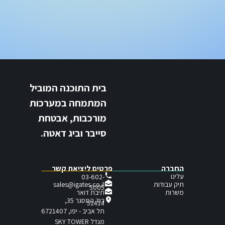
בית התוכנה המוביל
המתמחה במערכות
מורכבות, אבטחת
סייבר וביג דאטה.
החברה
פרטים ליציאת קשר
עלינו
03-602-
תיק עבודות
sales@igates.co.il
5005
תיבת דואר
משרות
רח׳ המסגר 35,
51414
תל אביב - יפו, 6721407
מגדל SKY TOWER