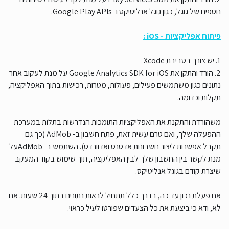
נוספים של גוגל, כגון גוגל אנליטיקס ו- Google Play APIs.
פיתוח אפליקציות - iOS :
1. יש צורך בסביבת Xcode
2. הורד והתקן את Google Analytics SDK for iOS על מנת לעקוב אחר
נתונים כגון משתמשים פעילים, פעולות, מטרות, רכישות בתוך האפליקציה,
תקלות וכדומה.
משהורדת והתקנת את האפליקציות התומכות הנדרשות בתלות במערכת
ההפעלה שלך, ואם טרם עשית זאת, פתח חשבון ב- AdMob (כך גם
תקבל אפשרות ליצור חשבונות אדסנס ואדוורדס). השתמש ב- AdMobעל
מנת לקשר בין החשבון שלך לבין האפליקציה, תוך שימוש בקוד המעקב
שיצרת קודם בגוגל אנליטיקס.
אם פעלת נכון עד כה, בדרך כלל תתחיל לראות נתונים בתוך 24 שעות. אם
לא, ודא כי ביצעת את כל הצעדים שפורטו לעיל כראוי.