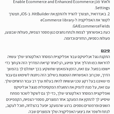
ולאחר מכן Enable Ecommerce and Enhanced Ecommerce
Settings.
2. באנדרואיד, תצטרך להוריד ולהתקין את HitBuilder. ב-iOS, תצטרך
לקשר את האפליקציה ל-eCommerce library
GAIEcommerceFields.
כעת באפשרותך לצפות ולנתח נתונים כגון מספר הצפיות, פעולות שבוצעו,
פעולות כספיות, החזרים וכדומה.
סיכום
התקנת גוגל אנליטיקס עבור אפליקציית המסחר האלקטרוני שלך עשויה
להיראות כמו תהליך ארוך ומייגע, הן לאחר קריאת המדריך הזה והן תוך כדי
יישומו בפועל. עם זאת, הזמן והמאמץ שתשקיע בכך ישתלם לך בהמשך
הדרך, שכן רוב האפשרויות הטמונות בשילוב הזה ניתנות לשימוש גם עבור
מי שאיננו בעל רקע טכני ועשויות להיות בעלות ערך רב עבור הרווחים שלך.
עם זאת, על מנת להפיק את התועלת המקסימלית מגוגל אנליטיקס
ואפליקציית המסחר האלקטרוני שלך, כדי לך גם לשקול לשכור מפתח
שיסייע לך להתקין את המעקב אחר המוצרים, מספרי הצפיות, הקמפיינים
השונים ופרמטרים נוספים. ברגע שהמעקב יופעל בהצלחה, תוכל לעקוב,
לנתח ולשפר את ביצועי האפליקציה שלך והמוצרים שבה.