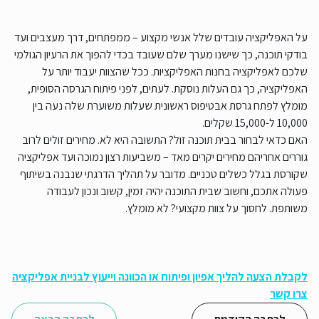
על האפליקציה עובדים שלל אנשי מקצוע – ממפתחים, דרך מעצבים ועד
בודקי תוכנה, כך שישנו מערך שלם שעובד בכדי להפוך את הרעיון הגולמי
שלכם לאפליקציה בחנות האפליקציות. ככל שהצוות יעבוד יותר על
האפליקציה, כך גם העלות נוסקת. לעתים, לפני פיתוח הגרסה הסופית,
מומלץ לפתח גרסת אבטיפוס ראשונית שעלות משוערת שלה נעה בין
10,000 ל-15,000 שקלים.
האם כדאי לבחור בבית תוכנה זול? התשובה היא לא. מחירים זולים לרוב
גוררים אחריהם מחירים יקרים מאד – משביעות רצון נמוכה ועד אפליקציה
שקורסת בגלל כשלים טכניים. מדובר על תהליך הדרגתי שנבנה בשיתוף
פעולה אתכם, וחשוב שבית התוכנה יהיה זמין, קשוב ונכון לעבודה
משותפת. לחסוך על צוות מקצועי? לא מומלץ.
לקבלת הצעה להליך אפיון ופיתוח או הכוונה וייעוץ לבניית אפליקציה
צרו קשר