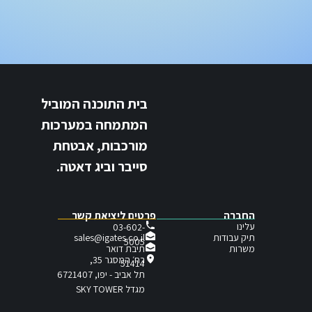
בית התוכנה המוביל
המתמחה במערכות
מורכבות, אבטחת
סייבר וביג דאטה.
החברה
פרטים ליציאת קשר
עלינו
03-602-
תיק עבודות
sales@igates.co.il
5005
תיבת דואר
משרות
רח׳ המסגר 35,
51414
תל אביב - יפו, 6721407
מגדל SKY TOWER