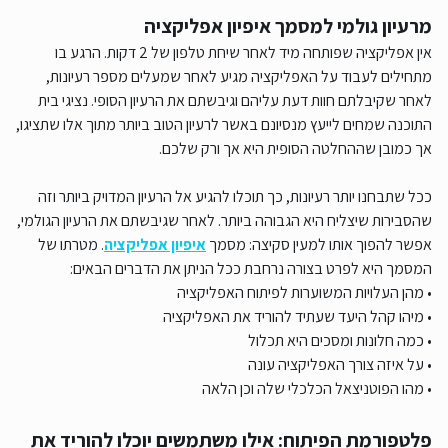
מרעיון גולמי למסמך איפיון אפליקציה
אין אפליקציה שפותחה מיד לאחר שיחת טלפון של 2 דקות. הרגע בו
מתחילים לעבוד על האפליקציה מגיע לאחר שמעלים מספר רעיונות,
לאחר שקיבלתם חוות דעת עליהם וגיבשתם את הרעיון הסופי. נציגי בית
התוכנה שמחים לייעץ מנסיונם באשר לרעיון הטוב ביותר מתוך אלו שתציגו,
אך כמובן שההחלטה הסופית היא אך ורק שלכם.
ככל שתבחנו יותר רעיונות, כך תוכלו להגיע אל הרעיון המדויק ביותר וזה
שהסבירות שיצליח היא הגבוהה ביותר. לאחר שגיבשתם את הרעיון הגולמי,
אפשר להפוך אותו למעין סקיצה: מסמך
איפיון אפליקציה
. מטרתו של
המסמך היא לפרט בצורה נרחבת ככל הניתן את הדברים הבאים:
• מהן העלויות המשוערות לפיתוח האפליקציה
• מיהו קהל היעד שעתיד להוריד את האפליקציה
• כמה חלונות ומסכים היא תכלול
• על איזה צורך האפליקציה עונה
• מהו הפוטניצאל הכלכלי שלה וכן הלאה
פלטפורמת הפיתוח: אילו משתמשים יוכלו להוריד את