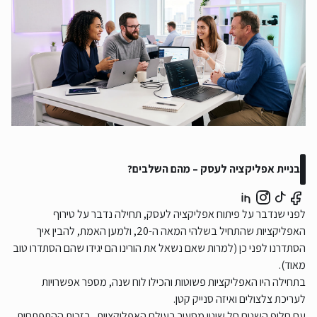
בניית אפליקציה לעסק – מהם השלבים?
לפני שנדבר על פיתוח אפליקציה לעסק, תחילה נדבר על טירוף
האפליקציות שהתחיל בשלהי המאה ה-20, ולמען האמת, להבין איך
הסתדרנו לפני כן (למרות שאם נשאל את הורינו הם יגידו שהם הסתדרו טוב
מאוד).
בתחילה היו האפליקציות פשוטות והכילו לוח שנה, מספר אפשרויות
לעריכת צלצולים ואיזה סנייק קטן.
עם חלוף השנים חל שינוי מסעיר בעולם האפליקציות . בזכות ההתפתחות