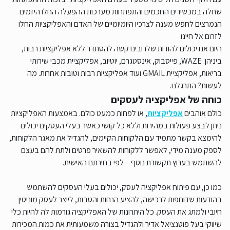
שחלה במכשירים החכמים והתפתחות מערכות ההפעלה החלו היזמים
הנמרצים לחפש מענה לצרכיו היומיומיים של האדם והאפליקציות החלו
לזרום אל חיינו
היום אנו יכולים להודות שלרובינו קשה להסתדר ללא אפליקציות רבות,
ביניהן: WAZE, פייסבוק, אינסטגרם, יוטיוב, אפליקציית מכבי שירותי
בריאות, אפליקציית GMAIL ועוד אפליקציות רבות וטובות אחרות. מה
לעשות? התרגלנו.
כוחה של אפליקציה לעסקים
כולם אוהבים
אפליקציות
, או לפחות כמעט כולם. באמצעות האפליקציות
ניתן לבצע פעולות במהירות וללא כל קושי כאשר בעלי העסקים יכולים
להימצא בקשר מתמיד עם הלקוחות הקיימים, להגדיל את מאגר הלקוחות,
לספק מענה מידי, לאפשר ללקוחות להשאיר פרטים ולתת להם בעצם
להשתמש בערוץ תקשורת נוסף – לפי בחירתם האישית.
כמו כן, עם פיתוח אפליקציה לעסק, יכולים בעלי העסקים להשתמש
בהודעות שדוחפות לרכישה, להציע הנחות והטבות, לייצר לעסק מוניטין
חיובי ולמתג את העסק. כל היתרונות של האפליקציה גורמות לה להיות כלי
שיווקי בעל פוטנציאל אדיר ולהגדיל בצורה משמעותית את כמות המכירות