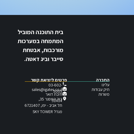
בית התוכנה המוביל
המתמחה במערכות
מורכבות, אבטחת
סייבר וביג דאטה.
החברה
פרטים ליציאת קשר
עלינו
03-602-
תיק עבודות
sales@igates.co.il
5005
תיבת דואר
משרות
רח׳ המסגר 35,
51414
תל אביב - יפו, 6721407
מגדל SKY TOWER