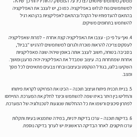
ממשק משתמש שיתאים לצרכיו. על הממשק להיות ידידותי כך שיהיה
למשתמשים נוח לגלוש באפליקציה. כמו כן, יש לעצב את האפליקציה
בהתאם להעדפותיו של הקהל ובהתאם לאפליקציות בהן הוא רגיל
להשתמש בתחומים משיקים.
4. ואף על פי כן - עצבו את האפליקציה קצת אחרת – למרות שאפליקציה
לעסקים צריכה להראות מוכרת ולגרום למשתמשים להרגיש "בבית",
בסביבה בטוחה, חשוב לעצב אותה באופן שיהיה שונה מאפליקציות
אחרות שמתחרות בה. עיצוב שמבדל את האפליקציה יהיה מרענן ומושך.
השקיעו בלוגו, בגודל הטקסט ובעיצובו ובחרו צבעים מתאימים לכל מסך
ומצב.
5. בניית תכנית פיתוח ועיצוב תוכנה – הכינו את הפרויקט לקראת פיתוחו
והחליטו בין היתר באיזו שפה להשתמש וכיצד לחלק את המערכת. התייחסו
לפתרון סיכונים ורשמו את כל ההחלטות שנוגעות לטכנולוגיה של המערכת.
6. בדיקות תוכנה – ערכו בדיקות ידניות, במידה שתמצאו בעיות ותקלות
ערכו תיקונים. לאחר הבדיקה הראשונית יש לערוך בדיקה נוספת.