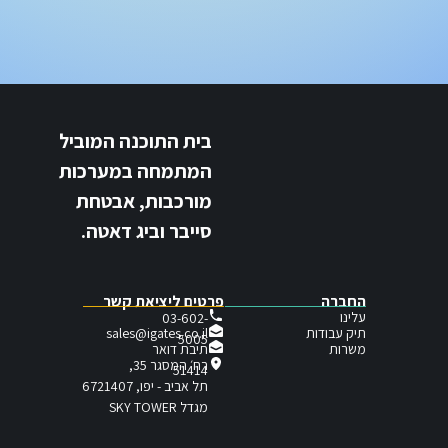
בית התוכנה המוביל
המתמחה במערכות
מורכבות, אבטחת
סייבר וביג דאטה.
החברה
פרטים ליציאת קשר
עלינו
03-602-
תיק עבודות
sales@igates.co.il
5005
תיבת דואר
משרות
רח׳ המסגר 35,
51414
תל אביב - יפו, 6721407
מגדל SKY TOWER