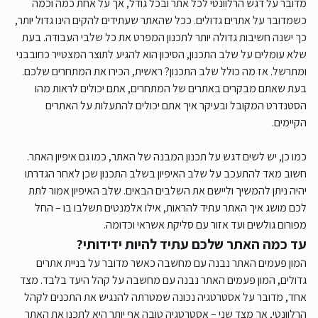
מדובר על דגש הרלוונטי לכל אתר ובכל גודל, אך על אחת כמה וכמה
כשמדובר על אתרים גדולים. ככל שהאתר שעתידים להקים הינו גדול יותר,
כך ישנה חשיבות גדולה יותר לתכנון המפרט את כל שלבי העבודה. בעת
שלא עומלים על שלב התכנון, הסיכון הוא להגיע לתוצר המצטייר כחובבני
ומתרשל. אז מה כולל שלב התכנון? ראשית, הכירו את המתחרים שלכם.
בעת שאתם מבקרים באתרים של המתחרים, אתם יכולים לראות מהו
הסטנדרט המקובל ובעיקר איך אתם יכולים להתעלות על האתרים
הקיימים.
כמו כן, יש לשים דגש על תכנון המבנה של האתר, כמו גם איפיון האתר.
חשוב מאד להתעכב על שלב האיפיון בשלב התכנון שכן לאחר הגדרתו
יהיה ניתן להמשיך וליישם את השלבים הבאים. שלב האיפיון אמור לתת
לכם מושג איך האתר עתיד להראות, אילו אלמנטים תשלבו בו – החל
מפורום גולשים ועד אזור עם סליקת אשראי וכדומה.
עד כמה האתר שלכם עתיד להיות ידידותי?
המון פעמים האתר נבנה עם מחשבה כאשר מדובר על בניית אתרים
גדולים, המון פעמים האתר נבנה עם מחשבה על קהל היעד בלבד. מצד
אחד, מדובר על אסטרטגיה נכונה שמטרתה להנגיש את התכנים לקהל
הרלוונטי, אך מצד שני – אסטרטגיה טובה אף יותר היא לתכנן את האתר