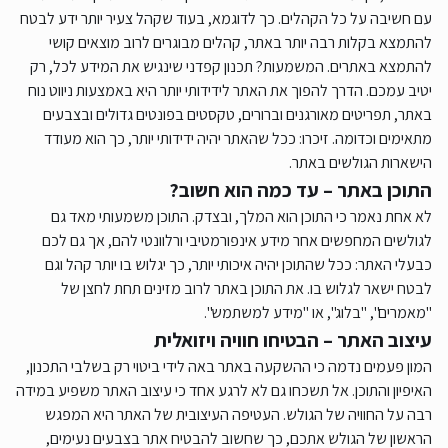
עם חשיבה על כל הקהלים. כך לדוגמא, בעוד שקהל צעיר יותר ידע לבטח
להתמצא בקלות רבה יותר באתר, קהלים מבוגרים לרוב מוצאים קושי
להתמצא באתרים. המשמעות? תכנון קפדני שינגיש את המידע לכל, רק
יטיב עמכם. הדרך להפוך את האתר לידידותי יותר היא באמצעות ניווט נוח
באתר, תפריטים מאורגנים וברורים, טקסטים בפונטים גדולים ובצבעים
מתאימים וכדומה. זיכרו: ככל שהאתר יהיה ידידותי יותר, כך הוא מעודד
הישארות הגולשים באתר.
התוכן באתר – עד כמה הוא חשוב?
לא אחת נאמר כי התוכן הוא המלך, ובצדק. התוכן משמעותי מאד גם
לגולשים המחפשים אחר מידע אינפורמטיבי ורלוונטי להם, אך גם לכם
כבעלי האתר: ככל שהתוכן יהיה איכותי יותר, כך יגלוש בו יותר קהל וגם
לבטח ישאר לגלוש בו. את התוכן באתר לרוב מזינים תחת לחצן של
"מאמרים", "בלוג", או "מידע למשתמש".
עיצוב האתר – הבטיחו חוויה ויזואלית
המון פעמים נדמה כי ההשקעה באתר באה לידי ביטוי רק בשלבי התכנון,
האיפיון והתוכן. אל תשכחו גם לא לרגע אחד כי עיצוב האתר משפיע במידה
רבה על החוויה של הגולש. העטיפה העיצובית של האתר היא המפגש
הראשון של הגולש אתכם, כך שחשוב להבטיח אתר בצבעים נעימים,