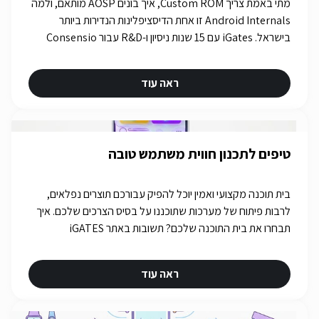
מתי באמת צריך Custom ROM, איך בונים AOSP מותאם, ולמה
Android Internals זו אחת הדיסציפלינות הנדירות ביותר
בישראל. iGates עם 15 שנות ניסיון ו-R&D עבור Consensio
Cyber Security.
ראה עוד
טיפים לתכנון חווית משתמש טובה
בית תוכנה מקצועי ואמין יוכל להפיק עבורכם תוצרים נפלאים,
לרבות פיתוח של מערכות שתוכננו על בסיס הצרכים שלכם. איך
תבחרו את בית התוכנה שלכם? תשובות באתר iGATES
ראה עוד