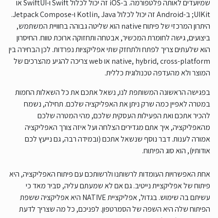
שמיועדים לאותה פלטפורמה. ב-iOS זה יכול לכלול Swift ו-SwiftUI או
UIKit; ב-Android זה יכול לכלול Kotlin, Java ו-Jetpack Compose.
היתרון המרכזי של פיתוח native הוא שליטה גבוהה בחוויית המשתמש,
ביצועים, גישה לחומרת המכשיר, אבטחה ותחזוקה ארוכת טווח. החיסרון
הוא שלעתים צריך לפתח ולתחזק שתי אפליקציות נפרדות. לכן הבחירה בין
native, hybrid, cross-platform או web צריכה להגיע מהצרכים של
המוצר ולא מהעדפה טכנולוגית כללית.
בפגישה הראשונה המשותפת לנו, נשאל אתכם את כל השאלות החמות
במטרה לאפיין כמה שרק ניתן את האפליקציה שלכם. תחילה, נשמח
להכיר אתכם ואת הפעילות העסקית שלכם, מהי המטרה שלכם
מהאפליקציה, איך אתם מגדירים הצלחה ועל איזה צורך האפליקציה
אמורה לענות. דבר נוסף שנשאל אתכם (ובמידה רבה, גם נייעץ לכם
אודותיו), הוא סוג הפיתוח.
אחת האפשרויות העומדות לרשותנו ולרשותכם עם פיתוח האפליקציה, היא
פיתוח של אפליקציית נייטיב. גם אם לא שמעתם עליה, סביר מאד כי
עשיתם בה שימוש. בגדול, אפליקציית NATIVE היא אפליקציה ששפת
הפיתוח שלה היא השפה של הסמרטפון. לפניכם, כל מה שצריך לדעת