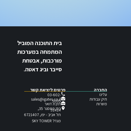
בית התוכנה המוביל
המתמחה במערכות
מורכבות, אבטחת
סייבר וביג דאטה.
החברה
פרטים ליציאת קשר
עלינו
03-602-
תיק עבודות
sales@igates.co.il
5005
תיבת דואר
משרות
רח׳ המסגר 35,
51414
תל אביב - יפו, 6721407
מגדל SKY TOWER