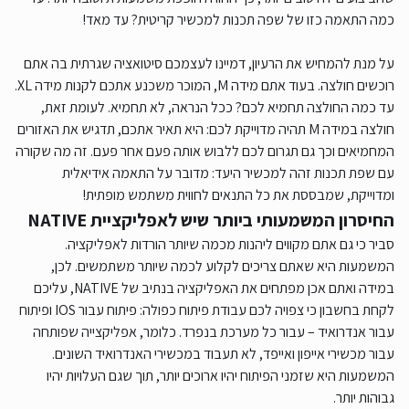
כמה התאמה כזו של שפה תכנות למכשיר קריטית? עד מאד!
על מנת להמחיש את הרעיון, דמיינו לעצמכם סיטואציה שגרתית בה אתם
רוכשים חולצה. בעוד אתם מידה M, המוכר משכנע אתכם לקנות מידה XL.
עד כמה החולצה תחמיא לכם? ככל הנראה, לא תחמיא. לעומת זאת,
חולצה במידה M תהיה מדוייקת לכם: היא תאיר אתכם, תדגיש את האזורים
המחמיאים וכך גם תגרום לכם ללבוש אותה פעם אחר פעם. זה מה שקורה
עם שפת תכנות זהה למכשיר היעד: מדובר על התאמה אידיאלית
ומדוייקת, שמבססת את כל התנאים לחווית משתמש מופתית!
החיסרון המשמעותי ביותר שיש לאפליקציית NATIVE
סביר כי גם אתם מקווים ליהנות מכמה שיותר הורדות לאפליקציה.
המשמעות היא שאתם צריכים לקלוע לכמה שיותר משתמשים. לכן,
במידה ואתם אכן מפתחים את האפליקציה בנתיב של NATIVE, עליכם
לקחת בחשבון כי צפויה לכם עבודת פיתוח כפולה: פיתוח עבור IOS ופיתוח
עבור אנדרואיד – עבור כל מערכת בנפרד. כלומר, אפליקצייה שפותחה
עבור מכשירי אייפון ואייפד, לא תעבוד במכשירי האנדרואיד השונים.
המשמעות היא שזמני הפיתוח יהיו ארוכים יותר, תוך שגם העלויות יהיו
גבוהות יותר.