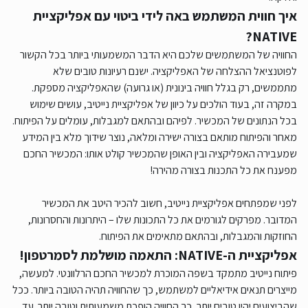
איך חווית המשתמש באה לידי ביטוי עם אפליקציית
NATIVE?
החוויה של המשתמשים שלכם היא הדבר המשמעותי ביותר בכל הקשור
לפוטנציאל ההצלחה של האפליקציה. ישנם רעיונות טובים שלא
מתממשים, רק בגלל חוויה בינונית (או גרועה) שהאפליקציה מספקת.
במקרה זה, בעוד הולכים על כיוון של אפליקציית נייטיב, עושים שימוש
בכל הנתונים של המכשיר. לפיהם ובהתאם למגבלות, עומלים על הפיתוח.
מאחר והפיתוח מותאם בצורה ישירה ומלאה, נוצר שידוך מלא בין המידע
שמעבירה האפליקציה ובין האופן שהמכשיר קולט אותו: המכשיר החכם
מפענח את כל התכנות בצורה מהירה!
לפני שמפתחים אפליקציית נייטיב, חשוב להכיר היטב את המכשיר
המדובר. מפרקים לגורמים את כל התכונות שלו – היתרונות והחסרונות,
החוזקות והמגבלות, ובהתאם מתאימים את הפיתוח.
אפליקציית ה-NATIVE: התאמה מושלמת לסמרטפון!
פיתוח נייטיב מתמקד בשפה המוכרת למכשיר החכם הרלוונטי. למעשה,
מייצרים תנאים אידיאליים למשתמש, כך שהחוויה תהיה הטובה ביותר. ככל
שהביצועים יהיו טובים יותר, כך החוויה הופכת משמעותית וטובה יותר. עד