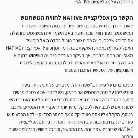
בהרחבה על אפליקציות NATIVE.
הקשר בין אפליקציית NATIVE לחווית המשתמש
לאורך הדרך, נדגיש בפניכם שוב ושוב עד כמה חשובה היא חווית
המשתמש. בעוד חוויה טובה תיצור באז, תשמר את המשתמשים ותעלה
את הדירוג שלכם, חוויה פחות טובה תוביל בהדרגה אל סוף עידן
האפליקציה (שכאמור, השקעתם בה המון זמן וכסף). אפליקציות NATIVE
מאופיינות בהמון דברים, אך בעיקר בעובדה כי חווית השימוש בהן היא
הטובה ביותר. מדוע? מאחר והפיתוח כולו מתבצע בהתאם ליכולות
ולפונקציות של המכשיר החכם הספציפי
כשמדברים על פיתוח ב"שפה זהה", מדברים על תקשורת רציפה
ואידיאלית! על מנת להמחיש את הרעיון, נסו לדמיין את עצמכם מנסים
להעביר מסר זהה בעברית ובאנגלית לדוברי עברית. כל עוד העברית היא
שפת האם שלכם, יהיה לכם קל ומהיר יותר להעביר את המסרים שלכם.
בנוסף, הקהל אליו אתם פונים יקלוט את המסר המדויק – ללא הפרעות או
פערים שנוצרו בעקבות טיב התקשורת. דומה הדבר עם אפליקציית
NATIVE שדוברת שפה זהה עם המכשיר, וכך כל החוויה בכללותה טובה
וחלקה.