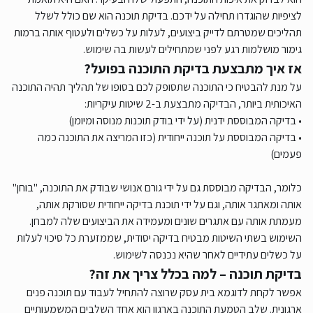
לציפיות שהוגדרו תחילה על ידכם. בדיקת תוכנה הוא שם כולל לשלל
תהליכים שמטרתם לדייק ביצועים, לעלות על כשלים ולעטוף אותה ברמות
גימור מושלמות רגע לפני שמתחילים לעשות בה שימוש.
אז איך מתבצעת בדיקת התוכנה בפועל?
על מנת להבטיח כי התוכנה שתסופק לכם בסופו של תהליך תהיה התוכנה
האיכותית ביותר, הבדיקה מתבצעת ב-2 שיטות עיקריות:
• בדיקה המבוססת ידנית (על ידי בודק תוכנות מנוסה ומיומן)
• בדיקה המבוססת על תוכנה ייחודית (כזו המריצה את התוכנה כמה
פעמים)
כלומר, הבדיקה מבוססת גם על ידי גורם אנושי שבודק את התוכנה, "בוחן"
אותה ומאתגר אותה, וגם על ידי תוכנת בדיקה ייחודית שסורקת אותה,
מעמתת אותה עם אתגרים שונים ומעמידה את הביצועים שלה למבחן.
השימוש בשתי השיטות מבטיח בדיקה יסודית, שממזערת כל סיכוי לעלות
על כשלים עתידיים לאחר שהיא נכנסה לשימוש.
בדיקת תוכנה – למה בכלל צריך את זה?
אפשר לקחת לדוגמא בית עסק שרוצה להתחיל לעבוד עם תוכנה פנים
ארגונית. שלב הטמעת התוכנה בארגון הוא אחד השלבים המשמעותיים