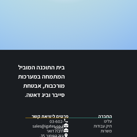
בית התוכנה המוביל
המתמחה במערכות
מורכבות, אבטחת
סייבר וביג דאטה.
החברה
פרטים ליציאת קשר
עלינו
03-602-
תיק עבודות
sales@igates.co.il
5005
תיבת דואר
משרות
רח׳ המסגר 35,