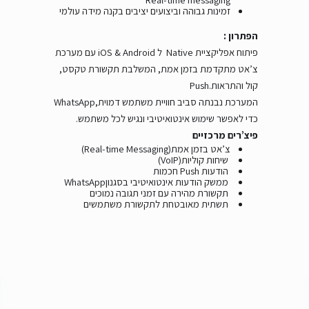
זמינות גבוהה וביצועים יציבים בקנה מידה עולמי
הפתרון :
פיתוח אפליקציית
Native
ל
iOS & Android
עם מערכת
צ’אט מתקדמת בזמן אמת, המשלבת תקשורת טקסט,
קול והתראות
Push.
המערכת נבנתה סביב חוויית משתמש דמוית
WhatsApp,
כדי לאפשר שימוש אינטואיטיבי ונגיש לכל משתמש
.
פיצ’רים מרכזיים
צ’אט בזמן אמת
(Real-time Messaging)
שיחות קוליות
(VoIP)
הודעות
Push
חכמות
ממשק הודעות אינטואיטיבי בסגנון
WhatsApp
תקשורת מהירה עם זמני תגובה נמוכים
תשתית מאובטחת לתקשורת משתמשים