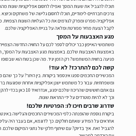
תוכלו להגביל את שעות המסך ואפילו לחסום אפליקציות שונות מ
צרכים חברתיים-לימודיים, תוכלו לחסום גלישה של משחקים וכיוצא בז
אפליקציה מפרט ומפרק לגורמים את כל העלויות השונות הצפויות. כך
לקבל הצעת מחיר מפורטת ומלאה על בניית האפליקציה שלכם.
מגע האצבעות על המסך
באמצעות האצבעות שלכם. באמצעות מגע האצבעות על המסך, תוכלו 
פגיעה בחווית המשתמש? רק הזמן יגיד. מה שכן בטוח הוא שבסופו ש
קשה לכם להתרכז? לא עוד!
המכשירים החכמים ספגו אינספור ביקורות. בין היתר? על כך שהם פו
ומשפחתיות. עבור כל משתמש ישנן אפליקציות אחרות שפוגעות בריכו
גם אתם חוששים שהריכוז
וכך לא להיות מוטרדים על ידי התראות שונות.
שדרוג שרבים חיכו לו: הפרטיות שלכם!
אחראים על המידע שאתם חולקים. כך לדוגמא, אם בעבר היה עליכ
להגביל זאת. איך בדיוק? עם שיתוף חלקי של נתוני המיקום שלכם. 
עם הורדתה למכשיר.