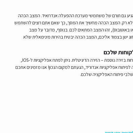
גיע גם תורם של משתמשי מערכת ההפעלה אנדרואיד. המצב הכהה
אך לא רק. המצב הכהה מחשיך את המסך, כך שאם אתם רוצים להשתמש
ו באוטובוס), זהו המצב המתאים לכם. בנוסף, מדובר על מצב
ג ישן בצמוד אליכם, המצב הכהה יבטיח בהירות מינימאלית שלא
לקוחות שלכם
כיום כמעט לכל עסק ישנה אפליקציה, כזו המשרתת את קהל הלקוחות בזירה נוספת – הזירה הדיגיטלית. ניתן לפתח אפליקציות ל-IOS,
פיתוח אפליקציות אנדוריד, הגעתם למקום הנכון! אנו מזמינים אתכם
 שלבי פיתוח האפליקציה שלכם.