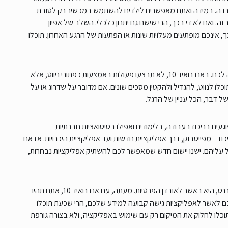
הורדה. במידה ואתם מאפשרים לילדים להשתמש במכשיר רק לטובת
ה. ואם לא די בכך, הרי שישנו גם יתרון כלכלי. השלב של אפיון
, אינכם מופתעים מעלויות שונות או הפתעות של הרגע האחרון. תוכלו
משתמשי האייפון כבר יכולים לספר לכם על החוויה החדשה הצפוייה לכם. באנדרואיד 10, לא תבצעו פעולות באמצעות כפתורי ניווט, אלא
לנווט, להגדיל ולהקטין מסכים שונים. אם מדובר על שדרוג או על
ל דבר, הכל עניין של הרגל.
געים בריכוז בעבודה, בלימודים ואפילו בסיטואציות חברתיות
ז – מפייסבוק, דרך אפליקציית חדשות ועד אפליקציית היכרויות. אז אם
 שלכם יפגע, אנדרואיד 10 כאן בכדי להקל עליהם. ישנו יישום חדש שמאפשר לכם להשתיק אפליקציות נבחרות,
ביקורת נוספת שהופנתה כלפי המכשירים החכמים והגלישה באינטרנט, היא באשר לאובדן הפרטיות. מעתה, עם אנדרואיד 10, אתם תהיו
ם לאשר לאפליקציות גישה קבועה למידע שלכם, הרי שכעת תוכלו
תוכלו לחלוק את המיקום רק עם שימוש באפליקציה, ולא בצורה גורפת