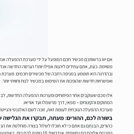
אם יש ברשותכם מכשיר חכם המופעל על ידי מערכת ההפעלה אנדר
מסוימת. כעת, אתם עתידים ליהנות אפילו יותר! הגרסה החדשה אנדרואיד 10 
ובהדרגה היא תוטמע במניפה רחבה של מכשירים חכמים. מערכת 
ואפשרויות חדשות שהופכות את השימוש במכשיר לנוח וחוויתי יותר.
אלו מכם שעוקבים אחר הפיתוחים ומערכות ההפעלה החדשות, לבט
המתוקים והקינוחים – מפאי, דרך מרשמלו ועד אוריאו.
מערכת ההפעלה הנוכחית לעומת זאת, זוכה לשם האלגנטי והנייטרלי – 10. אז אילו חידושים מותקנים ב
בשורה לכם, ההורים: מעתה, תבקרו את הגלישה ש
כהורים, הבנתם גם אתם כי לא תוכלו לשלול בצורה מוחלטת את הג
התכנים אליהם הם נחשפים. אנדרואיד