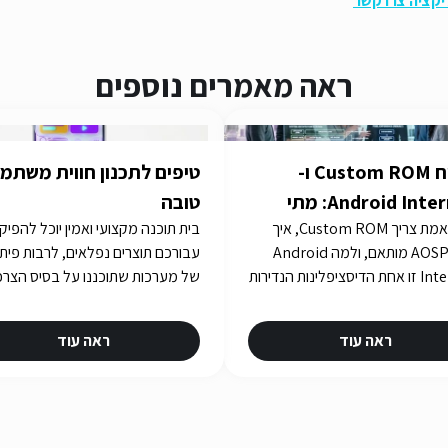
ליקציה צרו קשר
ראה מאמרים נוספים
פיתוח Custom ROM ו-
טיפים לתכנון חווית משתמ
Android Internals: מתי
טובה
מתי באמת צריך Custom ROM, איך
בית תוכנה מקצועי ואמין יוכל להפיק
לרדת לעומק Stack
בונים AOSP מותאם, ולמה Android
עבורכם תוצרים נפלאים, לרבות פית
Internals זו אחת הדיסציפלינות הנדירות
של מערכות שתוכננו על בסיס הצרכ
ביותר בישראל. iGates עם 15 שנות ניסיון
שלכם. איך תבחרו את בית התוכנה
ו-R&D עבור Consensio Cyber
שלכם? תשובות באתר iGATES
ראה עוד
ראה עוד
Sec