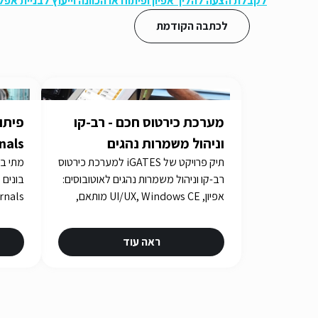
לקבלת הצעה להליך אפיון ופיתוח או הכוונה וייעוץ לבניית אפ
לכתבה הקודמת
מערכת כירטוס חכם - רב-קו
וניהול משמרות נהגים
תיק פרויקט של iGATES למערכת כירטוס
צריך 
רב-קו וניהול משמרות נהגים לאוטובוסים:
אפיון, UI/UX, Windows CE מותאם,
בדיקות אינטגרציה ואישורים במשך
כארבע שנים.
ראה עוד
urity.