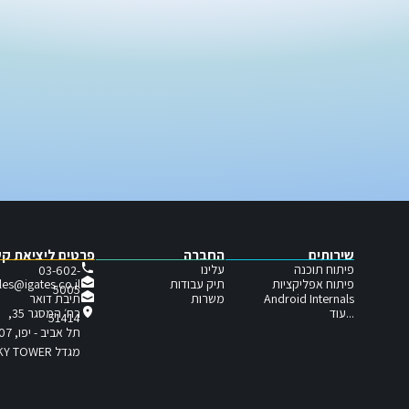
שירותים
החברה
פרטים ליציאת ק
פיתוח תוכנה
עלינו
03-602-
פיתוח אפליקציות
תיק עבודות
les@igates.co.il
5005
תיבת דואר
Android Internals
משרות
...עוד
רח׳ המסגר 35,
51414
תל אביב - יפו, 6721407
מגדל SKY TOWER