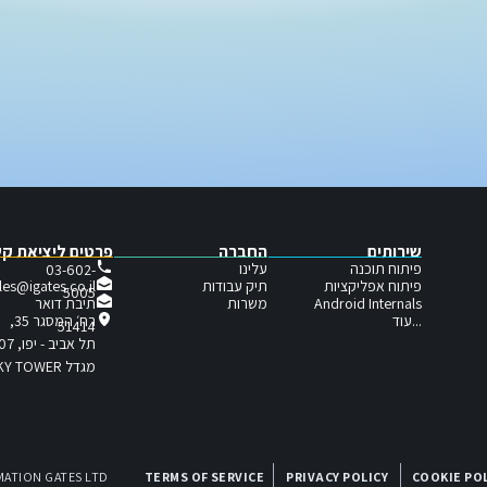
שירותים
החברה
פרטים ליציאת ק
פיתוח תוכנה
עלינו
03-602-
פיתוח אפליקציות
תיק עבודות
les@igates.co.il
5005
תיבת דואר
Android Internals
משרות
...עוד
רח׳ המסגר 35,
51414
תל אביב - יפו, 6721407
מגדל SKY TOWER
MATION GATES LTD
TERMS OF SERVICE
PRIVACY POLICY
COOKIE PO