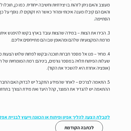
מעוצב והאם ניתן לזהות בו יצירתיות וחשיבה ייחודית. כמו כן, תו
והאם הם קיבלו מענה איכותי ומהיר כאשר היו זקוקים לו. נוסף ע
הסתיימה.
3. הכירו את הצוות – במידה שהצוות עובד בארץ בקשו להיפגש 
מרמת המקצועיות שלהם ומהאופן שבו הם מתייחסים אליכם.
4. מחיר – פנו אל מספר חברות תוכנה ובקשו לפחות שלוש הצעות מ
שעלות הפיתוח תלויה במספר גורמים, ביניהם: רמת המומחיות של ה
(אופציה אחרת היא להשכיר את הקוד).
5. התאמה לצרכים – לאחר שהמידע התקבל יש לבדוק האם החברה
ההתאמה יש להגדיר את המוצר, קהל היעד ואת מידת הצורך בתחז
לקבלת הצעה להליך אפיון ופיתוח או הכוונה וייעוץ לבניית אפ
לכתבה הקודמת