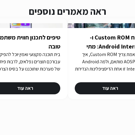
ראה מאמרים נוספים
פיתוח Custom ROM ו-
טיפים לתכנון חווית משתמ
Android Internals: מתי
טובה
מתי באמת צריך Custom ROM, איך
בית תוכנה מקצועי ואמין יוכל להפיק
לרדת לעומק Stack
בונים AOSP מותאם, ולמה Android
עבורכם תוצרים נפלאים, לרבות פית
Internals זו אחת הדיסציפלינות הנדירות
של מערכות שתוכננו על בסיס הצרכ
ביותר בישראל. iGates עם 15 שנות ניסיון
שלכם. איך תבחרו את בית התוכנה
ו-R&D עבור Consensio Cyber
שלכם? תשובות באתר iGATES
ראה עוד
ראה עוד
Sec