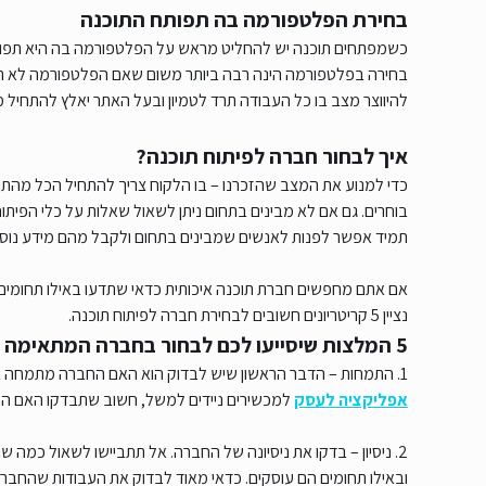
בחירת הפלטפורמה בה תפותח התוכנה
כשמפתחים תוכנה יש להחליט מראש על הפלטפורמה בה היא תפותח
בחירה בפלטפורמה הינה רבה ביותר משום שאם הפלטפורמה לא תאפ
להיווצר מצב בו כל העבודה תרד לטמיון ובעל האתר יאלץ להתחיל
איך לבחור חברה לפיתוח תוכנה?
כדי למנוע את המצב שהזכרנו – בו הלקוח צריך להתחיל הכל מהתח
בוחרים. גם אם לא מבינים בתחום ניתן לשאול שאלות על כלי הפית
תמיד אפשר לפנות לאנשים שמבינים בתחום ולקבל מהם מידע נוסף
אם אתם מחפשים חברת תוכנה איכותית כדאי שתדעו באילו תחומי
נציין 5 קריטריונים חשובים לבחירת חברה לפיתוח תוכנה.
5 המלצות שיסייעו לכם לבחור בחברה המתאימה
1. התמחות – הדבר הראשון שיש לבדוק הוא האם החברה מתמחה ב
אפליקציה לעסק
למכשירים ניידים למשל, חשוב שתבדקו האם ה
2. ניסיון – בדקו את ניסיונה של החברה. אל תתביישו לשאול כמה
ובאילו תחומים הם עוסקים. כדאי מאוד לבדוק את העבודות שהחברה