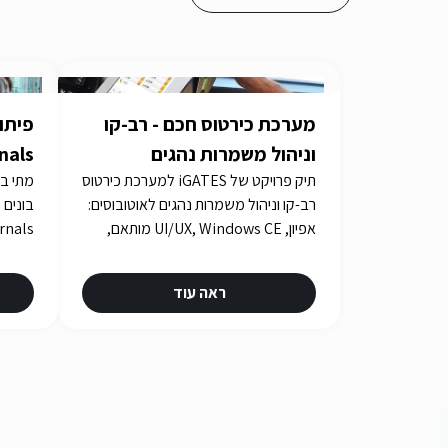
מערכת כירטוס חכם - רב-קו
וניהול משמרות נהגים
תיק פרויקט של iGATES למערכת כירטוס
צריך 
רב-קו וניהול משמרות נהגים לאוטובוסים:
אפיון, UI/UX, Windows CE מותאם,
בדיקות אינטגרציה ואישורים במשך
כארבע שנים.
ראה עוד
urity.